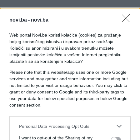
novi.ba -
novi.ba
Web portal Novi.ba koristi kolačiće (cookies) za pružanje
boljeg korisničkog iskustva i ispravan prikaz sadržaja.
Kolačići su anonimizirani i u svakom trenutku možete
izmijeniti postavke kolačića u vašem Internet pregledniku.
Slažete li se sa korištenjem kolačića?
Please note that this website/app uses one or more Google
services and may gather and store information including but
not limited to your visit or usage behaviour. You may click to
grant or deny consent to Google and its third-party tags to
use your data for below specified purposes in below Google
consent section.
Nebojša Vukanović odgovorio je da neće dozvoliti
takav način obraćanja.
Personal Data Processing Opt Outs
I want to opt-out of the Sharing of my
- Prema meni se nećete tako ponašati, tako se