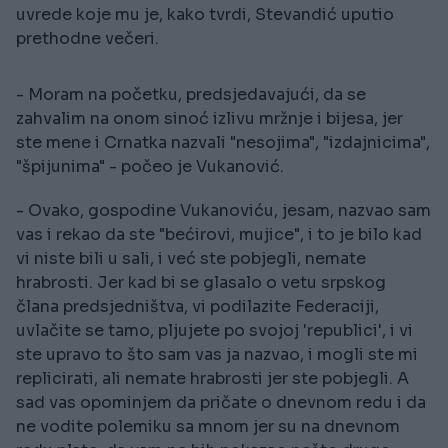
uvrede koje mu je, kako tvrdi, Stevandić uputio
prethodne večeri.
- Moram na početku, predsjedavajući, da se
zahvalim na onom sinoć izlivu mržnje i bijesa, jer
ste mene i Crnatka nazvali "nesojima", "izdajnicima",
"špijunima" - počeo je Vukanović.
- Ovako, gospodine Vukanoviću, jesam, nazvao sam
vas i rekao da ste "bećirovi, mujice", i to je bilo kad
vi niste bili u sali, i već ste pobjegli, nemate
hrabrosti. Jer kad bi se glasalo o vetu srpskog
člana predsjedništva, vi podilazite Federaciji,
uvlačite se tamo, pljujete po svojoj 'republici', i vi
ste upravo to što sam vas ja nazvao, i mogli ste mi
replicirati, ali nemate hrabrosti jer ste pobjegli. A
sad vas opominjem da pričate o dnevnom redu i da
ne vodite polemiku sa mnom jer su na dnevnom