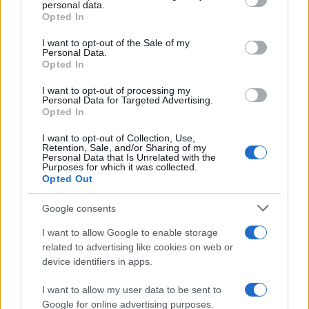
personal data.
nećete obraćati - kazao je.
Opted In
I want to opt-out of the Sale of my
Tokom njegovog izlaganja Stevandić ga je ponovo
Personal Data.
prekinuo.
Opted In
I want to opt-out of processing my
- Niste na psihijatrijskom stolu, možete biti
Personal Data for Targeted Advertising.
simpatični ali ste i dalje ono sto sam vam rekao -
Opted In
dodao je.
I want to opt-out of Collection, Use,
Retention, Sale, and/or Sharing of my
Vukanović je potom odgovorio da je bespotrebno
Personal Data that Is Unrelated with the
Purposes for which it was collected.
spominjati psihijatriju, da to nije Hipokratova
Opted Out
zakletva, nakon čega je nastavio svoje izlaganje.
Google consents
I want to allow Google to enable storage
related to advertising like cookies on web or
device identifiers in apps.
#Nebojša Vukanović
I want to allow my user data to be sent to
Google for online advertising purposes.