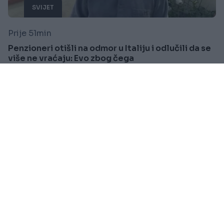
SVIJET
Prije 51min
Penzioneri otišli na odmor u Italiju i odlučili da se
više ne vraćaju: Evo zbog čega
Saznaj više