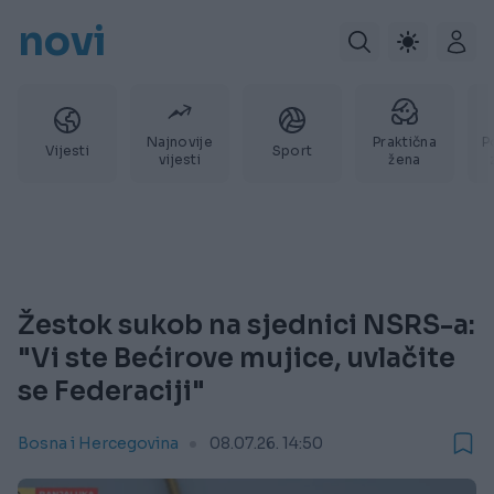
novi
Najnovije
Praktična
P
Vijesti
Sport
vijesti
žena
Žestok sukob na sjednici NSRS-a:
"Vi ste Bećirove mujice, uvlačite
se Federaciji"
Bosna i Hercegovina
08.07.26. 14:50