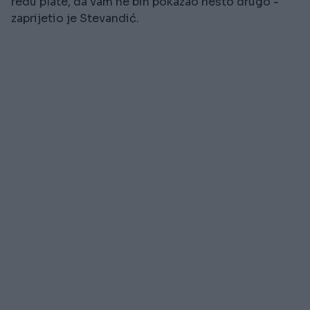
redu plate, da vam ne bih pokazao nešto drugo -
zaprijetio je Stevandić.