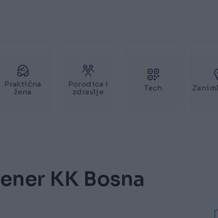
Praktična
Porodica i
Tech
Zaniml
žena
zdravlje
trener KK Bosna