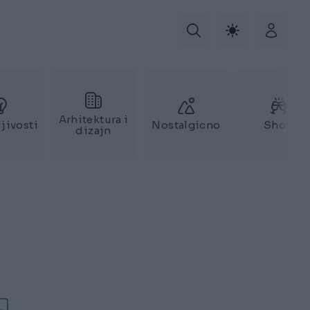
Arhitektura i
jivosti
Nostalgicno
Show
dizajn