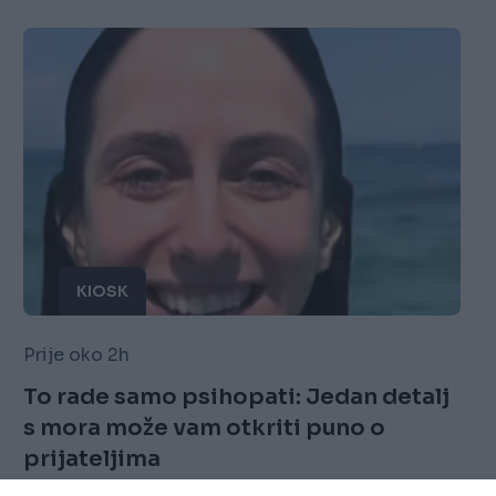
KIOSK
Prije oko 2h
To rade samo psihopati: Jedan detalj
s mora može vam otkriti puno o
prijateljima