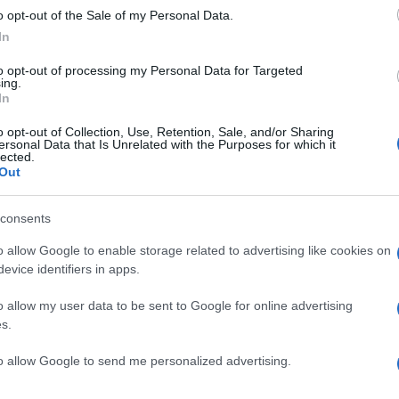
o opt-out of the Sale of my Personal Data.
In
to opt-out of processing my Personal Data for Targeted
ing.
In
post on Instagram
o opt-out of Collection, Use, Retention, Sale, and/or Sharing
ersonal Data that Is Unrelated with the Purposes for which it
y KK Bosna BH Telecom
lected.
na_bhtelecom)
Out
consents
o allow Google to enable storage related to advertising like cookies on
šalića, koji je prošle sezone ispisao historiju
evice identifiers in apps.
ini.
o allow my user data to be sent to Google for online advertising
s.
to allow Google to send me personalized advertising.