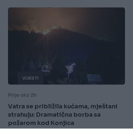
VIJESTI
Prije oko 2h
Vatra se približila kućama, mještani
strahuju: Dramatična borba sa
požarom kod Konjica