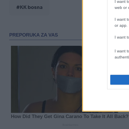
I want t
#KK bosna
web or d
I want t
or app.
I want t
I want t
authenti