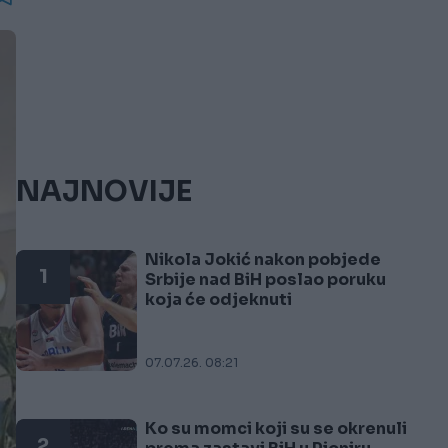
NAJNOVIJE
Nikola Jokić nakon pobjede
1
Srbije nad BiH poslao poruku
koja će odjeknuti
07.07.26. 08:21
Ko su momci koji su se okrenuli
2