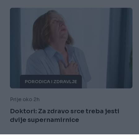
PORODICA I ZDRAVLJE
Prije oko 2h
Doktori: Za zdravo srce treba jesti
dvije supernamirnice