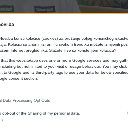
novi.ba
ovi.ba koristi kolačiće (cookies) za pružanje boljeg korisničkog iskustv
aja. Kolačići su anonimizirani i u svakom trenutku možete izmijeniti po
ašem Internet pregledniku. Slažete li se sa korištenjem kolačića?
 that this website/app uses one or more Google services and may gath
including but not limited to your visit or usage behaviour. You may click 
 Gjergja, novi je trener KK Bosna Bh Telecom.
 to Google and its third-party tags to use your data for below specifi
ogle consent section.
bom te će biti na čelu jednog novog projekta koji
l Data Processing Opt Outs
e 14 godina, te Belgijsku reprezentaciju 7 godina.
o opt-out of the Sharing of my personal data.
In
h titula prvaka Belgije.