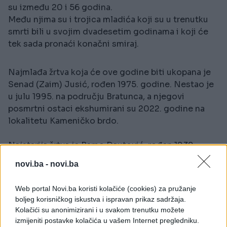
su između 20 i 56 godina.
Među njima su i trojica mladića koji su u trenutku
smrti bili u svojim dvadesetim godinama i koji će
tek sada pronaći konačni smiraj.
Najmlađa žrtva koja će ove godine biti ukopana je
Senad (Zaim) Jusić, rođen 1975. godine. Nestao je
u julu 1995. na području Bratunca, a njegovi
posmrtni ostaci ekshumirani su 2022. godine na
lokalitetu Kameničko brdo.
Najstarija žrtva je Ramo Dautović, rođen 1939.
godine u Srebrenici. Nestao je na području
novi.ba -
novi.ba
Zvornika.
U Memorijalnom centru Srebrenica-Potočari dosad
Web portal Novi.ba koristi kolačiće (cookies) za pružanje
su ukopane 6.772 žrtve genocida.
boljeg korisničkog iskustva i ispravan prikaz sadržaja.
Kolačići su anonimizirani i u svakom trenutku možete
izmijeniti postavke kolačića u vašem Internet pregledniku.