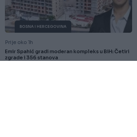
BOSNA I HERCEGOVINA
Prije oko 1h
Emir Spahić gradi moderan kompleks u BiH: Četiri
zgrade i 356 stanova
Saznaj više