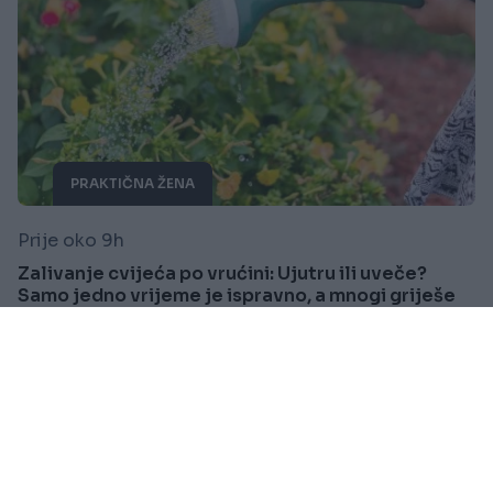
PRAKTIČNA ŽENA
Prije oko 9h
Zalivanje cvijeća po vrućini: Ujutru ili uveče?
Samo jedno vrijeme je ispravno, a mnogi griješe
Saznaj više