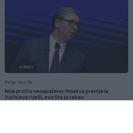
VIJESTI
Prije oko 1h
Nije prošlo nezapaženo: Moskva prenijela
Vučićeve riječi, evo šta je rekao
Saznaj više