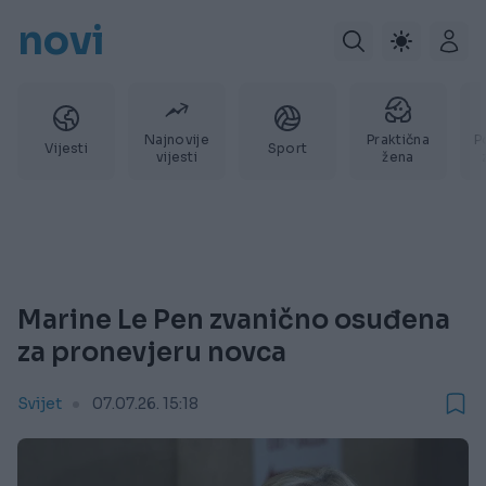
novi
Najnovije
Praktična
P
Vijesti
Sport
vijesti
žena
Marine Le Pen zvanično osuđena
za pronevjeru novca
Svijet
07.07.26. 15:18