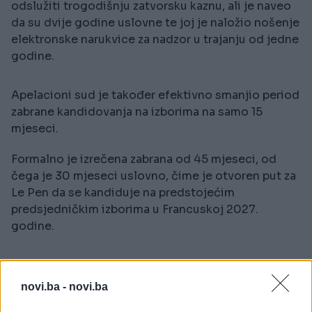
odslužiti trogodišnju zatvorsku kaznu, ali je naveo
da su dvije godine uslovne te joj je naložio nošenje
elektronske narukvice za nadzor u trajanju od jedne
godine.
Apelacioni sud je također efektivno smanjio period
zabrane kandidovanja na izborima na samo 15
mjeseci.
Formalno je izrečena zabrana od 45 mjeseci, od
čega je 30 mjeseci uslovno, čime je otvoren put za
Le Pen da se kandiduje na predstojećim
predsjedničkim izborima u Francuskoj 2027.
godine.
Le Pen je dobila i novčanu kaznu od 100.000 eura.
novi.ba -
novi.ba
Bivša predsjednica Narodnog okupljanja je,