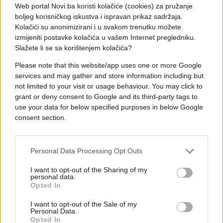
podsjetimo, osuđena zbog zloupotrebe sredstava
Web portal Novi.ba koristi kolačiće (cookies) za pružanje
Evropskog parlamenta jer je, zajedno sa svojim
boljeg korisničkog iskustva i ispravan prikaz sadržaja.
saradnicima, novcem namijenjenim parlamentarnim
Kolačići su anonimizirani i u svakom trenutku možete
asistentima EU plaćala stranačke zaposlenike u
izmijeniti postavke kolačića u vašem Internet pregledniku.
periodu od 2004. do 2016. godine.
Slažete li se sa korištenjem kolačića?
Please note that this website/app uses one or more Google
services and may gather and store information including but
not limited to your visit or usage behaviour. You may click to
grant or deny consent to Google and its third-party tags to
use your data for below specified purposes in below Google
consent section.
#Francuska
#Marine Le Pen
Personal Data Processing Opt Outs
I want to opt-out of the Sharing of my
personal data.
Opted In
I want to opt-out of the Sale of my
Personal Data.
Opted In