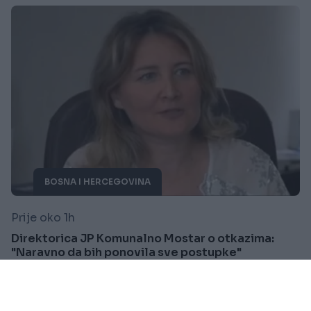
BOSNA I HERCEGOVINA
Prije oko 1h
Direktorica JP Komunalno Mostar o otkazima:
"Naravno da bih ponovila sve postupke"
Saznaj više