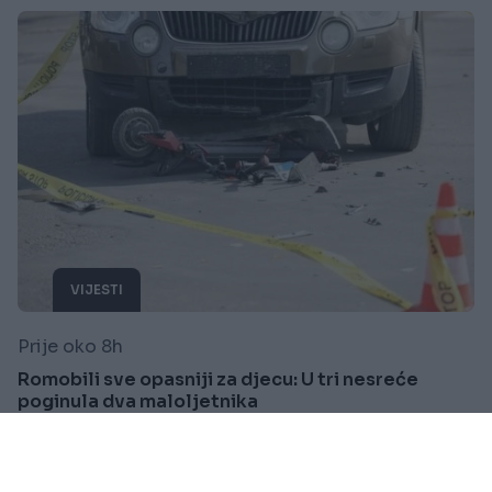
VIJESTI
Prije oko 8h
Romobili sve opasniji za djecu: U tri nesreće
poginula dva maloljetnika
Saznaj više