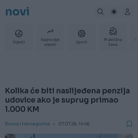
novi
Najnovije
Praktična
P
Vijesti
Sport
vijesti
žena
Kolika će biti naslijeđena penzija
udovice ako je suprug primao
1.000 KM
Bosna i Hercegovina
07.07.26. 14:46