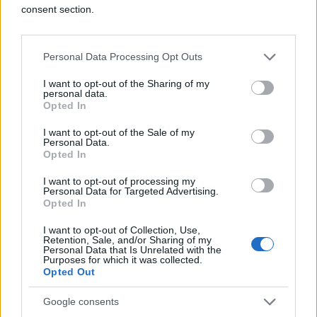
consent section.
U slučaju da neko od korisnika naknadno izgubi
pravo na porodičnu penziju, preostalim korisnicima
ponovo se utvrđuje njen iznos u skladu s brojem
Personal Data Processing Opt Outs
članova porodice koji i dalje ostvaruju ovo pravo.
I want to opt-out of the Sharing of my
personal data.
Opted In
I want to opt-out of the Sale of my
Personal Data.
Opted In
#Bosna i Hercegovina
#penzija
I want to opt-out of processing my
Personal Data for Targeted Advertising.
Opted In
I want to opt-out of Collection, Use,
Retention, Sale, and/or Sharing of my
Personal Data that Is Unrelated with the
Purposes for which it was collected.
Opted Out
Google consents