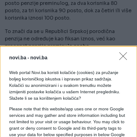
posto penzije preminulog, za dva korisnika 80
posto, za tri korisnika 90 posto, dok za četiri ili više
korisnika iznosi 100 posto.
To znači da se u Republici Srpskoj porodična
penzija ne određuje kao fiksan iznos, već kao
procenat penzije preminule osobe.
novi.ba -
novi.ba
Naprimjer, ako je preminuli primao penziju od 1.000
KM, a pravo ostvaruje samo udovica, porodična
Web portal Novi.ba koristi kolačiće (cookies) za pružanje
penzija iznosi 700 KM. Ukoliko pravo ostvaruju
boljeg korisničkog iskustva i ispravan prikaz sadržaja.
udovica i jedno dijete, ukupna porodična penzija
Kolačići su anonimizirani i u svakom trenutku možete
iznosi 800 KM, odnosno po 400 KM svakom
izmijeniti postavke kolačića u vašem Internet pregledniku.
korisniku ako se isplaćuje u jednakim dijelovima.
Slažete li se sa korištenjem kolačića?
Please note that this website/app uses one or more Google
Ako pravo ostvaruju udovica i dvoje djece, ukupna
services and may gather and store information including but
porodična penzija iznosi 900 KM, odnosno po 300
not limited to your visit or usage behaviour. You may click to
KM svakom korisniku ukoliko se dijeli na jednake
grant or deny consent to Google and its third-party tags to
dijelove.
use your data for below specified purposes in below Google