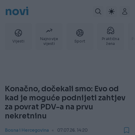
novi
Najnovije
Praktična
P
Vijesti
Sport
vijesti
žena
Konačno, dočekali smo: Evo od
kad je moguće podnijeti zahtjev
za povrat PDV-a na prvu
nekretninu
Bosna i Hercegovina
07.07.26. 14:20