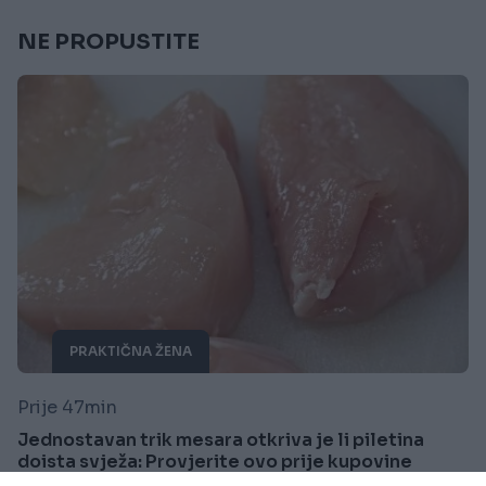
NE PROPUSTITE
PRAKTIČNA ŽENA
Prije 47min
Jednostavan trik mesara otkriva je li piletina
doista svježa: Provjerite ovo prije kupovine