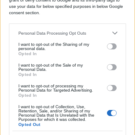
grant or deny consent to Google and its third-party tags to
stupile na snagu izmjene Zakona.
use your data for below specified purposes in below Google
consent section.
Kupac ima pravo na povrat za površinu do 40
metara kvadratnih, uz dodatnih 15 metara
kvadratnih po svakom članu porodičnog
Personal Data Processing Opt Outs
domaćinstva koji ne posjeduje nekretninu.
I want to opt-out of the Sharing of my
personal data.
Opted In
I want to opt-out of the Sale of my
Personal Data.
Opted In
#povrat PDV-a na prvu nekretninu
I want to opt-out of processing my
Personal Data for Targeted Advertising.
Opted In
I want to opt-out of Collection, Use,
Retention, Sale, and/or Sharing of my
Personal Data that Is Unrelated with the
Purposes for which it was collected.
Opted Out