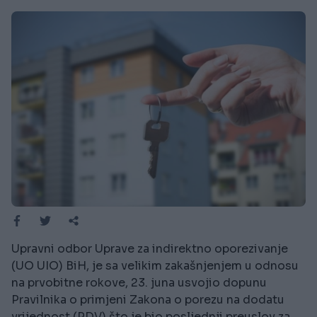
Upravni odbor Uprave za indirektno oporezivanje
(UO UIO) BiH, je sa velikim zakašnjenjem u odnosu
na prvobitne rokove, 23. juna usvojio dopunu
Pravilnika o primjeni Zakona o porezu na dodatu
vrijednost (PDV) što je bio posljednji preuslov za