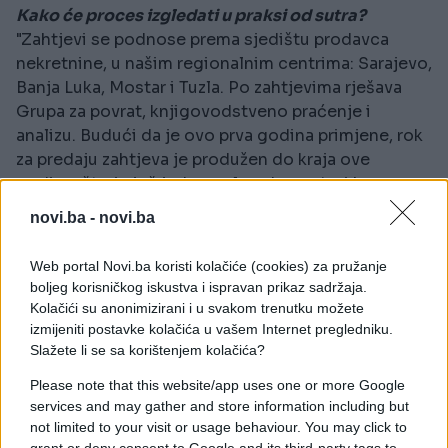
Kako će proces izgledati u praksi od sutra?
"Zahtjevi se podnose prema sjedištu prodavca
nekretnine, u našim regionalnim centrima: Sarajevo,
Banja Luka, Mostar i Tuzla. Po zahtjevima rješava
Grupa za povrat, knjigovodstveno praćenje i
analizu. Budući da je ovo prva godina primjene, rok
za predaju zahtjeva je produžen do kraja ove
godine, što je još jedan razlog da građani bez
pritiska i žurbe pripreme svoje papire. UIO je izvršila
novi.ba -
novi.ba
određeni broj internih premještaja kako bi se
kadrovski ojačale ove organizacione jedinice, a sve
Web portal Novi.ba koristi kolačiće (cookies) za pružanje
u cilju toga da što prije zaprimimo, obradimo i
boljeg korisničkog iskustva i ispravan prikaz sadržaja.
rješimo zahtjeve građana", poručeno je sa današnje
Kolačići su anonimizirani i u svakom trenutku možete
press konferencije u Upravi za indirektno
izmijeniti postavke kolačića u vašem Internet pregledniku.
oporezivanje.
Slažete li se sa korištenjem kolačića?
Please note that this website/app uses one or more Google
Pravo na povrat odnosi se na novoizgrađene
services and may gather and store information including but
stanove na koje je PDV plaćen i koji su uknjiženi na
not limited to your visit or usage behaviour. You may click to
ime kupca nakon 12. aprila 2025. godine, kada su