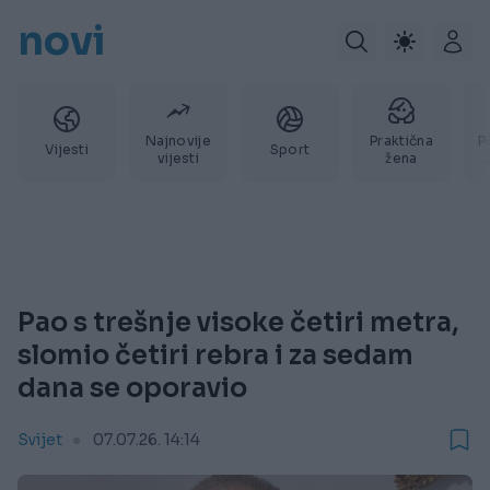
novi
Najnovije
Praktična
P
Vijesti
Sport
vijesti
žena
Pao s trešnje visoke četiri metra,
slomio četiri rebra i za sedam
dana se oporavio
Svijet
07.07.26. 14:14