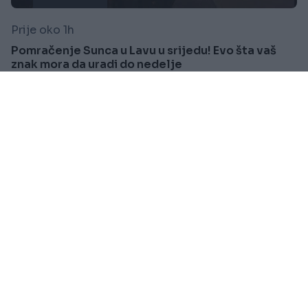
Prije oko 1h
Pomračenje Sunca u Lavu u srijedu! Evo šta vaš
znak mora da uradi do nedelje
Saznaj više