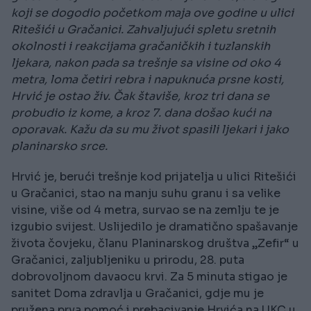
koji se dogodio početkom maja ove godine u ulici
Ritešići u Gračanici. Zahvaljujući spletu sretnih
okolnosti i reakcijama gračaničkih i tuzlanskih
ljekara, nakon pada sa trešnje sa visine od oko 4
metra, loma četiri rebra i napuknuća prsne kosti,
Hrvić je ostao živ. Čak štaviše, kroz tri dana se
probudio iz kome, a kroz 7. dana došao kući na
oporavak. Kažu da su mu život spasili ljekari i jako
planinarsko srce.
Hrvić je, berući trešnje kod prijatelja u ulici Ritešići
u Gračanici, stao na manju suhu granu i sa velike
visine, više od 4 metra, survao se na zemlju te je
izgubio svijest. Uslijedilo je dramatično spašavanje
života čovjeku, članu Planinarskog društva „Zefir“ u
Gračanici, zaljubljeniku u prirodu, 28. puta
dobrovoljnom davaocu krvi. Za 5 minuta stigao je
sanitet Doma zdravlja u Gračanici, gdje mu je
pružena prva pomoć i prebacivanje Hrvića na UKC u