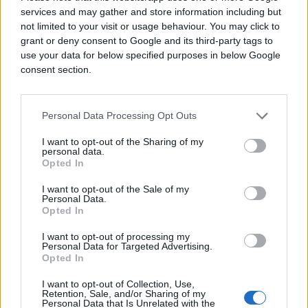
jednu, najvažniju bitku u životu.
services and may gather and store information including but
not limited to your visit or usage behaviour. You may click to
– Šta da vam kažem, nešto me vuklo na trešnju i
grant or deny consent to Google and its third-party tags to
use your data for below specified purposes in below Google
odjednom sam počeo padati i nakon sekunde-dvije
consent section.
ničega se više ne sjećam. Probudio sam se na UKC-
u u Tuzli, teško sam disao, bolovi su bili nesnošljivi.
Kasnije sam saznao da imam 4 slomljena rebra i
Personal Data Processing Opt Outs
napuknuće prsne kosti. Bio sam četiri dana na
aparatima. Zahvalan ljekarima i svojim planinarima
I want to opt-out of the Sharing of my
personal data.
koji su očeličili moj organizam – kaže Hrvić, sretan
Opted In
što će uskoro biti u društvu članova Planinarskog
društva „Zefir“.
I want to opt-out of the Sale of my
Personal Data.
Opted In
I want to opt-out of processing my
Personal Data for Targeted Advertising.
Opted In
I want to opt-out of Collection, Use,
#planinar
Retention, Sale, and/or Sharing of my
Personal Data that Is Unrelated with the