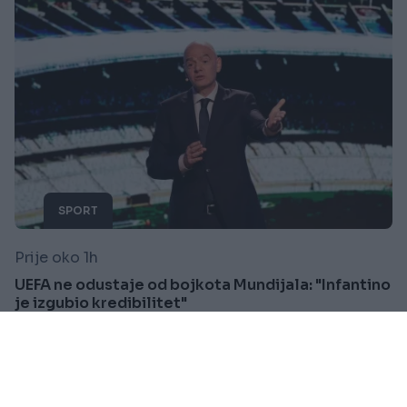
SPORT
Prije oko 1h
UEFA ne odustaje od bojkota Mundijala: "Infantino
je izgubio kredibilitet"
Saznaj više