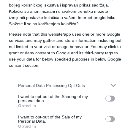
zvaničnici priznaju da među tvrdolinijašima postoji
boljeg korisničkog iskustva i ispravan prikaz sadržaja.
snažan bijes zbog sporazuma sa Sjedinjenim
Kolačići su anonimizirani i u svakom trenutku možete
Državama, za koji smatraju da je doveo do smrti
izmijeniti postavke kolačića u vašem Internet pregledniku.
Hamneija.
Slažete li se sa korištenjem kolačića?
Please note that this website/app uses one or more Google
Istovremeno, nova iranska vlast suočava se s
services and may gather and store information including but
teškom ekonomskom situacijom i nastavlja
not limited to your visit or usage behaviour. You may click to
pregovore sa Zapadom u nadi da će ublažavanje
grant or deny consent to Google and its third-party tags to
sankcija pomoći oporavku zemlje.
use your data for below specified purposes in below Google
consent section.
Među okupljenima bilo je i onih koji su tiho
izražavali drugačije stavove. Dvije mlade Iranke
kazale su stranim novinarima da su se "pravi glasovi
Personal Data Processing Opt Outs
revolucije" mogli čuti tokom antivladinih protesta
I want to opt-out of the Sharing of my
održanih prije nekoliko mjeseci.
personal data.
Opted In
Iran sada ulazi u novo političko razdoblje pod
I want to opt-out of the Sale of my
vodstvom 56-godišnjeg Mojtabe Hamneija, koji od
Personal Data.
izraelsko-američkih zračnih udara u kojima je
Opted In