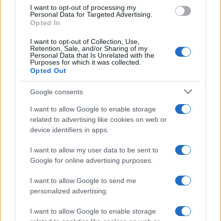
poginuo njegov otac nije viđen u javnosti. Vlasti
I want to opt-out of processing my
tvrde da se skriva zbog prijetnji atentatom.
Personal Data for Targeted Advertising.
Opted In
Organizatori su završnicu žalosti nazvali
I want to opt-out of Collection, Use,
"događajem stoljeća", nastojeći poslati poruku da
Retention, Sale, and/or Sharing of my
Personal Data that Is Unrelated with the
Islamska Republika, uprkos unutrašnjim problemima
Purposes for which it was collected.
i vanjskim pritiscima, ostaje nepokolebljiva.
Opted Out
Google consents
I want to allow Google to enable storage
related to advertising like cookies on web or
device identifiers in apps.
#BBC
#Iran
I want to allow my user data to be sent to
Google for online advertising purposes.
I want to allow Google to send me
personalized advertising.
I want to allow Google to enable storage