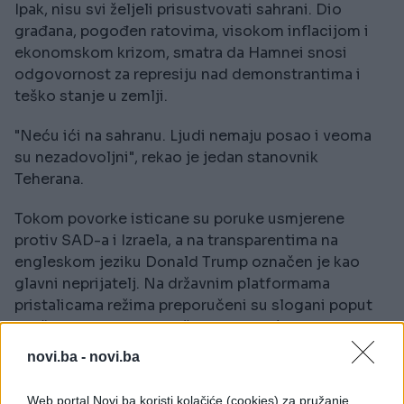
Ipak, nisu svi željeli prisustvovati sahrani. Dio
građana, pogođen ratovima, visokom inflacijom i
ekonomskom krizom, smatra da Hamnei snosi
odgovornost za represiju nad demonstrantima i
teško stanje u zemlji.
"Neću ići na sahranu. Ljudi nemaju posao i veoma
su nezadovoljni", rekao je jedan stanovnik
Teherana.
Tokom povorke isticane su poruke usmjerene
protiv SAD-a i Izraela, a na transparentima na
engleskom jeziku Donald Trump označen je kao
glavni neprijatelj. Na državnim platformama
pristalicama režima preporučeni su slogani poput
"Naša osveta je neizbježna" i "Platit će skupo".
novi.ba -
novi.ba
Jedan od učesnika poručio je da će se "znaci
osvete uskoro pojaviti iznad Bijele kuće", dok
Web portal Novi.ba koristi kolačiće (cookies) za pružanje