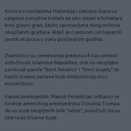
Kolona s kovčezima Hamneija i četvero članova
njegove porodice kretala se oko deset kilometara
kroz glavni grad, često zaustavljana zbog miliona
okupljenih građana. Riječ je o jednom od najvećih
javnih skupova u Iranu posljednjih godina.
Zvaničnici su ceremoniju predstavili kao simbol
odlučnosti Islamske Republike, dok su okupljeni
uzvikivali parole "Smrt Americi" i "Smrt Izraelu" te
nosili crvene zastave koje simboliziraju krv i
mučeništvo.
Iranski predsjednik Masud Pezeškijan odbacio je
tvrdnje američkog predsjednika Donalda Trumpa
da su suze okupljenih bile "lažne", poručivši da su
one izraz stvarne tuge.