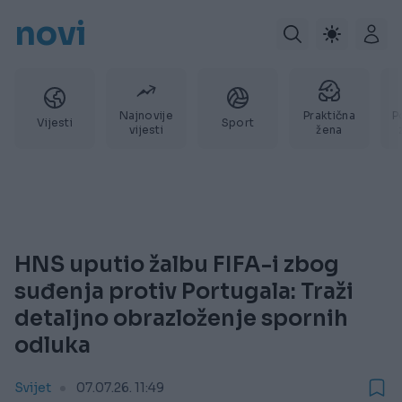
novi
Najnovije
Praktična
P
Vijesti
Sport
vijesti
žena
HNS uputio žalbu FIFA-i zbog
suđenja protiv Portugala: Traži
detaljno obrazloženje spornih
odluka
Svijet
07.07.26. 11:49