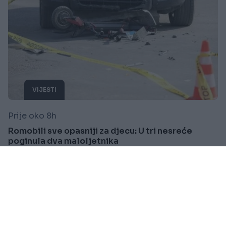
VIJESTI
Prije oko 8h
Romobili sve opasniji za djecu: U tri nesreće
poginula dva maloljetnika
Saznaj više