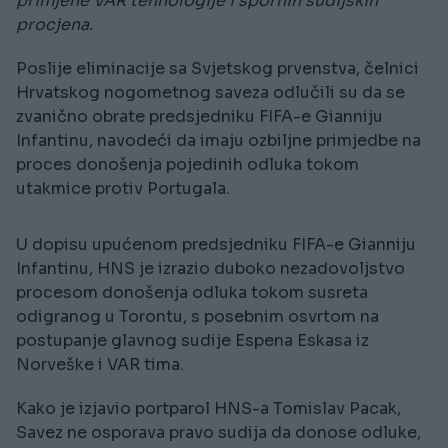
primjene VAR tehnologije i spornih sudijskih
procjena.
Poslije eliminacije sa Svjetskog prvenstva, čelnici
Hrvatskog nogometnog saveza odlučili su da se
zvanično obrate predsjedniku FIFA-e Gianniju
Infantinu, navodeći da imaju ozbiljne primjedbe na
proces donošenja pojedinih odluka tokom
utakmice protiv Portugala.
U dopisu upućenom predsjedniku FIFA-e Gianniju
Infantinu, HNS je izrazio duboko nezadovoljstvo
procesom donošenja odluka tokom susreta
odigranog u Torontu, s posebnim osvrtom na
postupanje glavnog sudije Espena Eskasa iz
Norveške i VAR tima.
Kako je izjavio portparol HNS-a Tomislav Pacak,
Savez ne osporava pravo sudija da donose odluke,