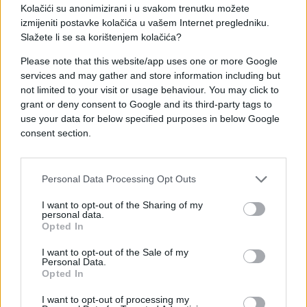
"Još važnije, kod izjednačujućeg pogotka
Kolačići su anonimizirani i u svakom trenutku možete
izmijeniti postavke kolačića u vašem Internet pregledniku.
Gvardiola dosuđeno je zaleđe Pašalića zbog
Slažete li se sa korištenjem kolačića?
nepostojećeg igranja loptom Matanovića,
isključivo zato što je senzor tako pokazao.
Please note that this website/app uses one or more Google
Smatramo da je riječ o zloupotrebi tehnologije,
services and may gather and store information including but
koju podržavamo u fudbalu, ali ovakva primjena nije
not limited to your visit or usage behaviour. You may click to
grant or deny consent to Google and its third-party tags to
korisna ni FIFA-i, ni reprezentacijama, niti
use your data for below specified purposes in below Google
ljubiteljima fudbala", naveo je Pacak.
consent section.
Iz HNS-a ističu da su svjesni da njihov dopis neće
promijeniti konačan ishod utakmice, ali smatraju da
Personal Data Processing Opt Outs
je važno ukazati na, kako navode, propuste u
primjeni tehnologije i zatražiti detaljno
I want to opt-out of the Sharing of my
personal data.
obrazloženje svih spornih odluka.
Opted In
Portugal je pobjedom od 2:1 izborio plasman u
I want to opt-out of the Sale of my
Personal Data.
četvrtfinale, dok je Hrvatska završila nastup na
Opted In
Svjetskom prvenstvu poslije utakmice koja je
izazvala brojne polemike u regionalnoj i
I want to opt-out of processing my