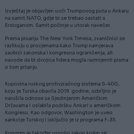
Izvještaj je objavljen uoči Trumpovog puta u Ankaru
na samit NATO, gdje bi se trebao sastati s
Erdoganom. Samit počinje u utorak navečer.
Prema pisanju The New York Timesa, zvaničnici se
razlikuju u procjenama kako Trump namjerava
zaobići zakonska i kongresna ograničenja, ali
navode da bi dvojica lidera mogla razmijeniti pisma
o tom pitanju.
Kupovina ruskog protivzračnog sistema S-400,
koju je Turska obavila 2019. godine, ozbiljno je
narušila odnose sa Sjedinjenim Američkim
Državama i oslabila podršku Ankari u američkom
Kongresu. Kao odgovor, Washington je uveo
sankcije Turskoj i isključio je iz programa F-35.
Kongres je također usvojio zakon kojim se