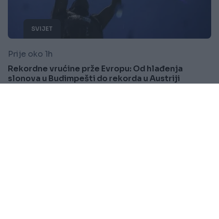
SVIJET
Prije oko 1h
Rekordne vrućine prže Evropu: Od hlađenja
slonova u Budimpešti do rekorda u Austriji
Saznaj više