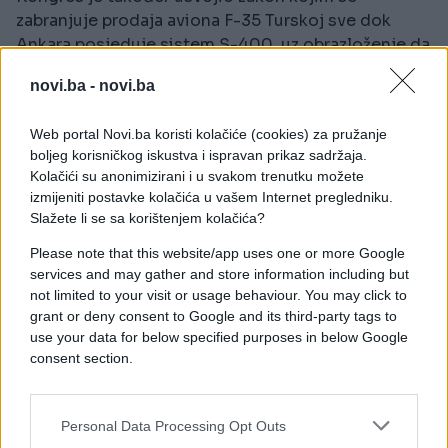
zabranjuje prodaja aviona F-35 Turskoj sve dok
Ankara posjeduje sistem S-400, uz obrazloženje da
ruski sistem predstavlja sigurnosni rizik za
novi.ba -
novi.ba
američke borbene avione.
Web portal Novi.ba koristi kolačiće (cookies) za pružanje
Ovo pitanje ostalo je jedno od glavnih spornih
boljeg korisničkog iskustva i ispravan prikaz sadržaja.
tačaka između dvije zemlje, iako Turska pod
Kolačići su anonimizirani i u svakom trenutku možete
Trumpom ima toplije odnose s Washingtonom.
izmijeniti postavke kolačića u vašem Internet pregledniku.
Slažete li se sa korištenjem kolačića?
Navodni razvoj događaja ukazuje na poboljšanje
Please note that this website/app uses one or more Google
odnosa između dvije zemlje, posebno nakon što je
services and may gather and store information including but
Trumpova administracija prošlog mjeseca formalno
not limited to your visit or usage behaviour. You may click to
obavijestila Kongres o namjeri da Turskoj proda
grant or deny consent to Google and its third-party tags to
više desetina avionskih motora vrijednih više od
use your data for below specified purposes in below Google
700 miliona dolara, prema dokumentu u koji je
consent section.
Reuters imao uvid.
Personal Data Processing Opt Outs