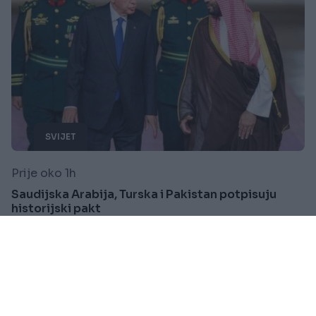
SVIJET
Prije oko 1h
Saudijska Arabija, Turska i Pakistan potpisuju
historijski pakt
Saznaj više