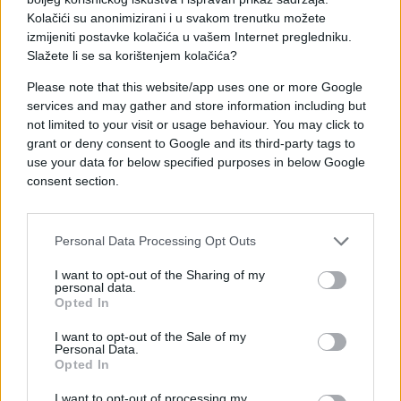
ocijenivši da su doprinosi pojedinih saveznika
Kolačići su anonimizirani i u svakom trenutku možete
„smiješno niski“.
izmijeniti postavke kolačića u vašem Internet pregledniku.
Slažete li se sa korištenjem kolačića?
Please note that this website/app uses one or more Google
services and may gather and store information including but
not limited to your visit or usage behaviour. You may click to
grant or deny consent to Google and its third-party tags to
#Hakan Fidan
#NATO
use your data for below specified purposes in below Google
consent section.
Personal Data Processing Opt Outs
I want to opt-out of the Sharing of my
personal data.
Opted In
I want to opt-out of the Sale of my
Personal Data.
Opted In
I want to opt-out of processing my