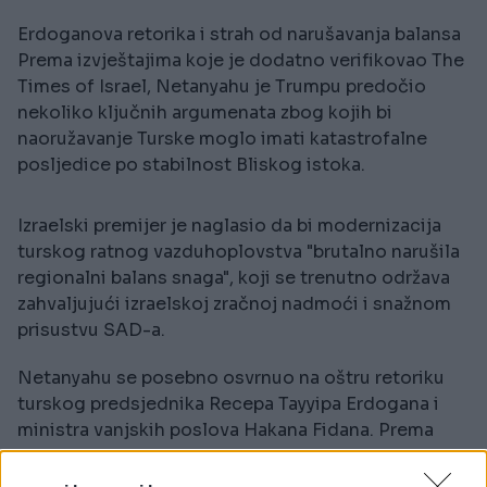
Erdoganova retorika i strah od narušavanja balansa
Prema izvještajima koje je dodatno verifikovao The
Times of Israel, Netanyahu je Trumpu predočio
nekoliko ključnih argumenata zbog kojih bi
naoružavanje Turske moglo imati katastrofalne
posljedice po stabilnost Bliskog istoka.
Izraelski premijer je naglasio da bi modernizacija
turskog ratnog vazduhoplovstva "brutalno narušila
regionalni balans snaga", koji se trenutno održava
zahvaljujući izraelskoj zračnoj nadmoći i snažnom
prisustvu SAD-a.
Netanyahu se posebno osvrnuo na oštru retoriku
turskog predsjednika Recepa Tayyipa Erdogana i
ministra vanjskih poslova Hakana Fidana. Prema
izvorima bliskim izraelskoj vladi, Netanyahu je
optužio Erdogana da "otvoreno poziva na uništenje