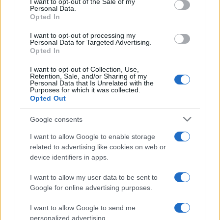
I want to opt-out of the Sale of my
Iako izraelski mediji insistiraju na potpunom
Personal Data.
Opted In
embargu, analitičari spekulišu da bi Trump mogao
iskoristiti Netanyahuov pritisak kao pregovarački
I want to opt-out of processing my
ulog – tražeći od Erdogana radikalno spuštanje
Personal Data for Targeted Advertising.
Opted In
tenzija i promjenu kursa prema Izraelu u zamjenu za
bilo kakve vojne ustupke.
I want to opt-out of Collection, Use,
Retention, Sale, and/or Sharing of my
Personal Data that Is Unrelated with the
Purposes for which it was collected.
Opted Out
Google consents
I want to allow Google to enable storage
#Donald Tramp
#Erdogan
related to advertising like cookies on web or
device identifiers in apps.
#Benjamin Netanjahu
I want to allow my user data to be sent to
Google for online advertising purposes.
I want to allow Google to send me
personalized advertising.