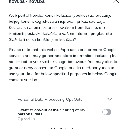
novi.ba -
novi.ba
Izraela", dodajući da je turski režim pod dubokim
uticajem Muslimanskog bratstva. Pored toga,
Web portal Novi.ba koristi kolačiće (cookies) za pružanje
američkoj javnosti je upućeno upozorenje da
boljeg korisničkog iskustva i ispravan prikaz sadržaja.
Turska predstavlja prijetnju i za druge NATO
Kolačići su anonimizirani i u svakom trenutku možete
saveznike, podsjećajući na situaciju s Kiprom i
izmijeniti postavke kolačića u vašem Internet pregledniku.
Slažete li se sa korištenjem kolačića?
stalne tenzije s Grčkom.
Please note that this website/app uses one or more Google
Tempirana bomba uoči NATO samita
services and may gather and store information including but
Ovaj dramatični diplomatski manevar dolazi u
not limited to your visit or usage behaviour. You may click to
kritičnom trenutku, tačnije uoči velikog NATO
grant or deny consent to Google and its third-party tags to
samita koji se ove sedmice održava u Ankari.
use your data for below specified purposes in below Google
consent section.
Izvori iz Washingtona, na koje se pozivaju američki i
izraelski mediji, navode da je Erdogan planirao
Personal Data Processing Opt Outs
iskoristiti Trumpov dolazak u Tursku kako bi
izdejstvovao ukidanje sankcija iz 2019. godine,
I want to opt-out of the Sharing of my
kada je Turska izbačena iz programa F-35 zbog
personal data.
Opted In
kupovine ruskog raketnog sistema S-400.