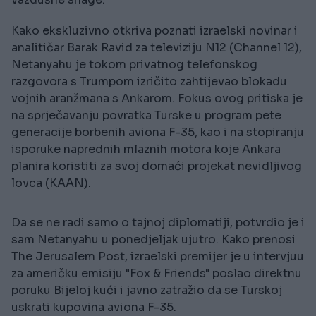
Kako ekskluzivno otkriva poznati izraelski novinar i
analitičar Barak Ravid za televiziju N12 (Channel 12),
Netanyahu je tokom privatnog telefonskog
razgovora s Trumpom izričito zahtijevao blokadu
vojnih aranžmana s Ankarom. Fokus ovog pritiska je
na sprječavanju povratka Turske u program pete
generacije borbenih aviona F-35, kao i na stopiranju
isporuke naprednih mlaznih motora koje Ankara
planira koristiti za svoj domaći projekat nevidljivog
lovca (KAAN).
Da se ne radi samo o tajnoj diplomatiji, potvrdio je i
sam Netanyahu u ponedjeljak ujutro. Kako prenosi
The Jerusalem Post, izraelski premijer je u intervjuu
za američku emisiju "Fox & Friends" poslao direktnu
poruku Bijeloj kući i javno zatražio da se Turskoj
uskrati kupovina aviona F-35.