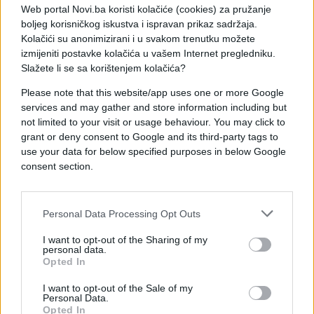
Web portal Novi.ba koristi kolačiće (cookies) za pružanje
Dodik je dodao da je OHR trebao biti ukinut još
boljeg korisničkog iskustva i ispravan prikaz sadržaja.
Kolačići su anonimizirani i u svakom trenutku možete
ranije te da bi, kako tvrdi, tada brojni politički
izmijeniti postavke kolačića u vašem Internet pregledniku.
dogovori bili lakše postignuti.
Slažete li se sa korištenjem kolačića?
- Soreka očigledno ima druge planove, ne da gradi,
Please note that this website/app uses one or more Google
već da razgrađuje. Da manipuliše i obmanjuje tako
services and may gather and store information including but
što nametanje zakona od strane Kristijana Šmita
not limited to your visit or usage behaviour. You may click to
grant or deny consent to Google and its third-party tags to
smatra vladavinom prava - rekao je Dodik.
use your data for below specified purposes in below Google
consent section.
Personal Data Processing Opt Outs
I want to opt-out of the Sharing of my
#DODIK
#LUIGI SORECA
personal data.
Opted In
I want to opt-out of the Sale of my
Personal Data.
Opted In