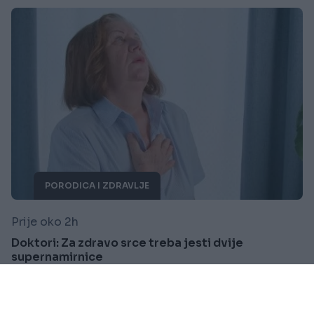
PORODICA I ZDRAVLJE
Prije oko 2h
Doktori: Za zdravo srce treba jesti dvije
supernamirnice
Saznaj više