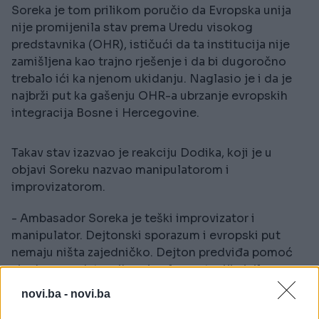
Soreka je tom prilikom poručio da Evropska unija
nije promijenila stav prema Uredu visokog
predstavnika (OHR), ističući da ta institucija nije
zamišljena kao trajno rješenje i da bi dugoročno
trebalo ići ka njenom ukidanju. Naglasio je i da je
najbrži put ka gašenju OHR-a ubrzanje evropskih
integracija Bosne i Hercegovine.
Takav stav izazvao je reakciju Dodika, koji je u
objavi Soreku nazvao manipulatorom i
improvizatorom.
- Ambasador Soreka je teški improvizator i
manipulator. Dejtonski sporazum i evropski put
nemaju ništa zajedničko. Dejton predviđa pomoć
visokog predstavnika u implementaciji civilnog
dijela sporazuma, a evropski put je pitanje
novi.ba -
novi.ba
unutrašnjeg dogovora - napisao je.