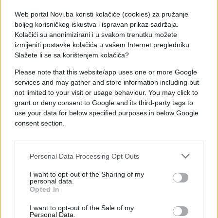
trgaju zastave u našim avlijama ne smatrajte
bitnim. Još malo pa će nam i na vrata pokucati i
Web portal Novi.ba koristi kolačiće (cookies) za pružanje
boljeg korisničkog iskustva i ispravan prikaz sadržaja.
reći da ih sami skidamo. Hvala Allahu one se opet
Kolačići su anonimizirani i u svakom trenutku možete
vijore i znajte, ako Bog da, do Sudnjeg dana
,
izmijeniti postavke kolačića u vašem Internet pregledniku.
poručio je.
Slažete li se sa korištenjem kolačića?
Policija Unsko-sanskog kantona se još uvijek nije
Please note that this website/app uses one or more Google
services and may gather and store information including but
oglasila o ovom slučaju.
not limited to your visit or usage behaviour. You may click to
grant or deny consent to Google and its third-party tags to
use your data for below specified purposes in below Google
consent section.
#Sanski Most
Personal Data Processing Opt Outs
I want to opt-out of the Sharing of my
#zastave s ljiljanima
personal data.
Opted In
I want to opt-out of the Sale of my
Personal Data.