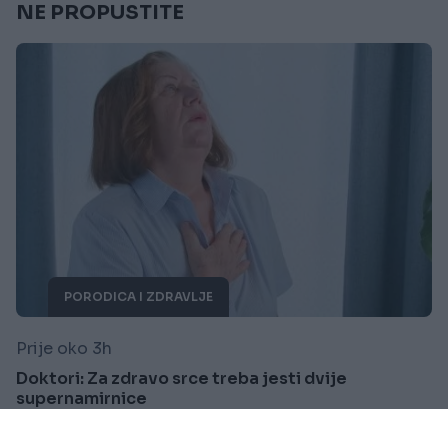
NE PROPUSTITE
PORODICA I ZDRAVLJE
Prije oko 3h
Doktori: Za zdravo srce treba jesti dvije
supernamirnice
Saznaj više