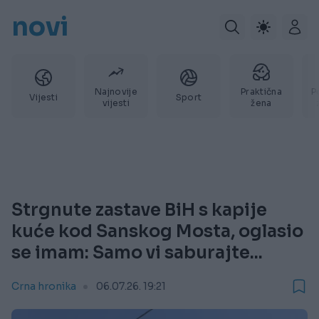
novi
Najnovije
Praktična
P
Vijesti
Sport
vijesti
žena
Strgnute zastave BiH s kapije
kuće kod Sanskog Mosta, oglasio
se imam: Samo vi saburajte...
Crna hronika
06.07.26. 19:21