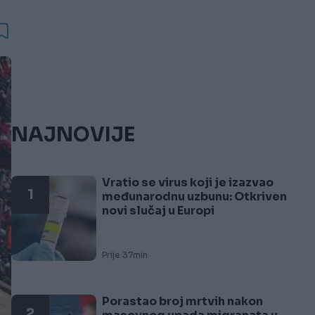
NAJNOVIJE
Vratio se virus koji je izazvao
1
međunarodnu uzbunu: Otkriven
novi slučaj u Europi
Prije 37min
Porastao broj mrtvih nakon
2