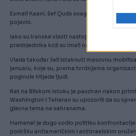
Esmail Kaani, šef Quds snaga IRGC-a - odgovor
pojavio.
Iako su iranske vlasti nastojale prikazati jedi
predsjednika koji su imali napete odnose s 
Vlada također želi istaknuti masovnu mobili
januaru, koje su, prema tvrdnjama organizacij
poginule hiljade ljudi.
Rat na Bliskom istoku je pauziran nakon prim
Washington i Teheran su upozorili da su spremn
glavna tema na sahranama.
Hamenei je dugo vodio politiku konfrontacij
podršku antiameričkim i antizraelskim oružan