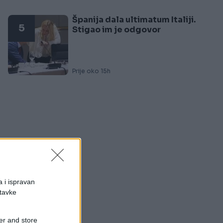
Španija dala ultimatum Italiji.
5
Stigao im je odgovor
Prije oko 15h
a i ispravan
stavke
er and store