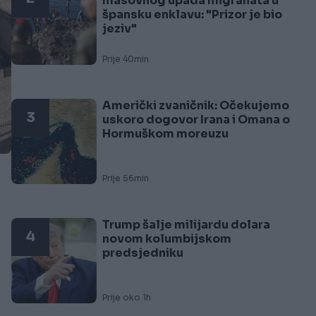
masovnog upada migranata u
špansku enklavu: "Prizor je bio
jeziv"
Prije 40min
Američki zvaničnik: Očekujemo
3
uskoro dogovor Irana i Omana o
Hormuškom moreuzu
Prije 56min
Trump šalje milijardu dolara
4
novom kolumbijskom
predsjedniku
Prije oko 1h