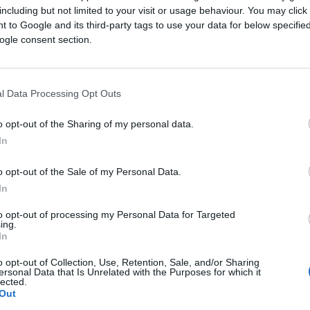
July 5, 2026
tein3Hai)
including but not limited to your visit or usage behaviour. You may click 
 to Google and its third-party tags to use your data for below specifi
ogle consent section.
n u istočnom Teheranu.
l Data Processing Opt Outs
elju kako bi odale počast Hameneiju i njegovoj
i 28. februara u izraelskim zračnim napadima
o opt-out of the Sharing of my personal data.
dacima.
In
o opt-out of the Sale of my Personal Data.
In
 događajima u vjerskom centru Kom u utorak, te 
to opt-out of processing my Personal Data for Targeted
ing.
ijedu, a završit će ukopom Hameneija u njegovom
In
 u četvrtak.
o opt-out of Collection, Use, Retention, Sale, and/or Sharing
ersonal Data that Is Unrelated with the Purposes for which it
lected.
ko u javnosti na sprovodu u nedjelju, što je dodat
Out
e imenovan vrhovnim vođom ubrzo nakon očeve