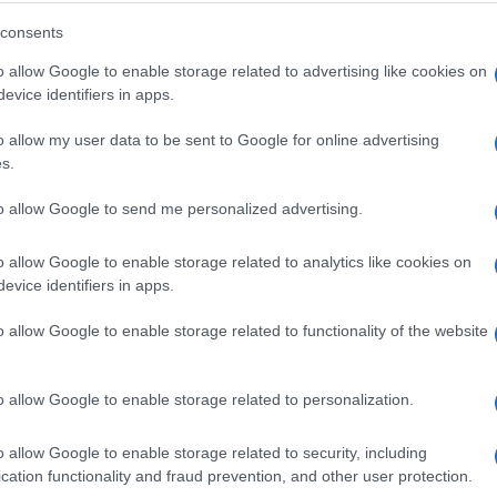
consents
o allow Google to enable storage related to advertising like cookies on
d zahlreich vertretene
evice identifiers in apps.
rnden Bevölkerung an der
Beisetzung der ehrwürdigen
o allow my user data to be sent to Google for online advertising
s.
reste des als Märtyrer
 Kämpfers, Großajatollah
to allow Google to send me personalized advertising.
, in Teheran.
#wemustrise
r.com/JUaV44FY27
o allow Google to enable storage related to analytics like cookies on
evice identifiers in apps.
July 6, 2026
 (@de_Khamenei)
o allow Google to enable storage related to functionality of the website
nim napadima, ali težina njegovih povreda ostaje
o allow Google to enable storage related to personalization.
olucionarne garde, Ahmad Vahidi, čiji je
o allow Google to enable storage related to security, including
 sahranama po drugi put u nedjelju, ovaj put na
cation functionality and fraud prevention, and other user protection.
ljivao u javnosti.