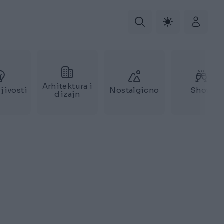
Arhitektura i
jivosti
Nostalgicno
Show
dizajn