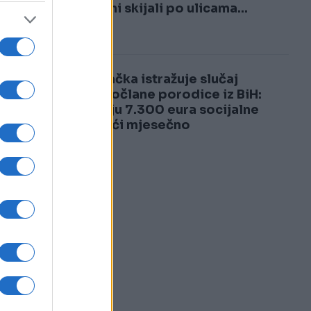
3
građani skijali po ulicama...
4
Njemačka istražuje slučaj
desetočlane porodice iz BiH:
Primaju 7.300 eura socijalne
pomoći mjesečno