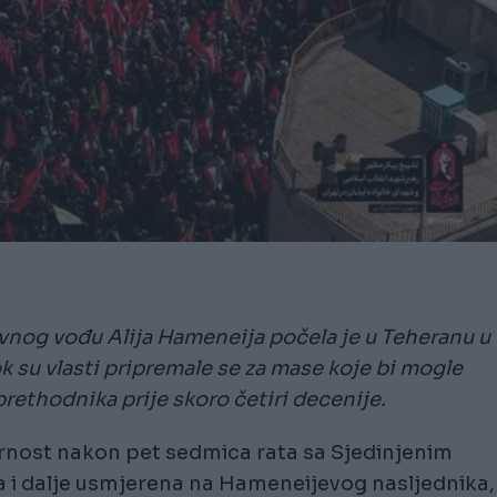
nog vođu Alija Hameneija počela je u Teheranu u
dok su vlasti pripremale se za mase koje bi mogle
prethodnika prije skoro četiri decenije.
ornost nakon pet sedmica rata sa Sjedinjenim
a i dalje usmjerena na Hameneijevog nasljednika,