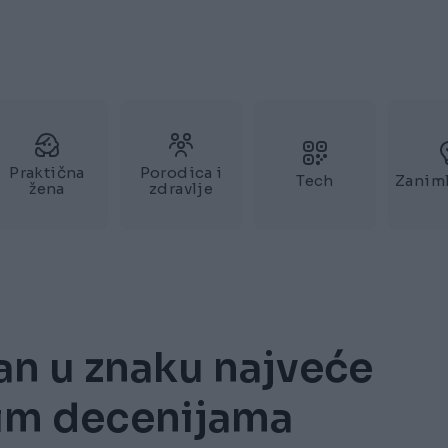
Praktična
Porodica i
Tech
Zaniml
žena
zdravlje
an u znaku najveće
jim decenijama