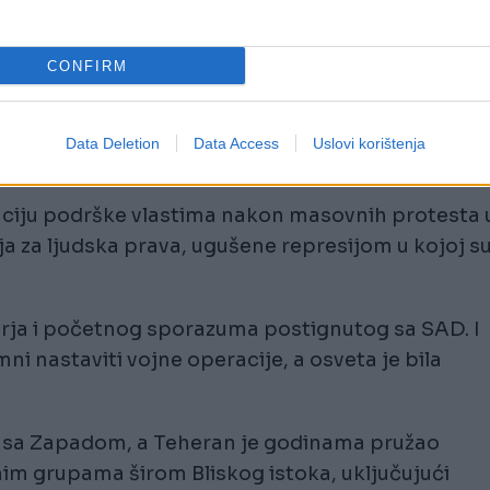
nih za vanjske operacije - također se rijetko
CONFIRM
nstven front, nijedan od preživjelih bivših
Data Deletion
Data Access
Uslovi korištenja
Hameneijem, do sada nije viđen na ceremonijama.
zaciju podrške vlastima nakon masovnih protesta 
a za ljudska prava, ugušene represijom u kojoj s
irja i početnog sporazuma postignutog sa SAD. I
i nastaviti vojne operacije, a osveta je bila
e sa Zapadom, a Teheran je godinama pružao
im grupama širom Bliskog istoka, uključujući