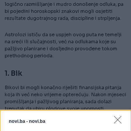
logično razmišljanje i mudro donošenje odluka, pa
bi pojedini horoskopski znakovi mogli osjetiti
rezultate dugotrajnog rada, discipline i strpljenja.
Astrolozi ističu da se uspjeh ovog puta ne temelji
na sreći ili slučajnosti, već na odlukama koje su
pažljivo planirane i dosljedno provođene tokom
prethodnog perioda.
1. Bik
Bikovi bi mogli konačno riješiti finansijska pitanja
koja ih već neko vrijeme opterećuju. Nakon mjeseci
promišljanja i pažljivog planiranja, sada dolazi
trenutak da ubiru plodove svoje upornosti.
novi.ba -
novi.ba
Moguće su povoljne prilike za ulaganja ili dodatni