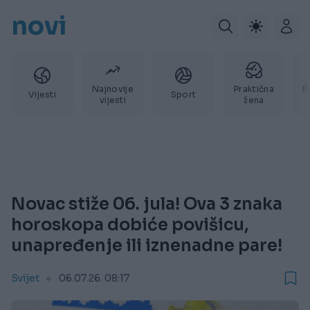
novi
Najnovije
Praktična
P
Vijesti
Sport
vijesti
žena
Novac stiže 06. jula! Ova 3 znaka
horoskopa dobiće povišicu,
unapređenje ili iznenadne pare!
Svijet
06.07.26. 08:17