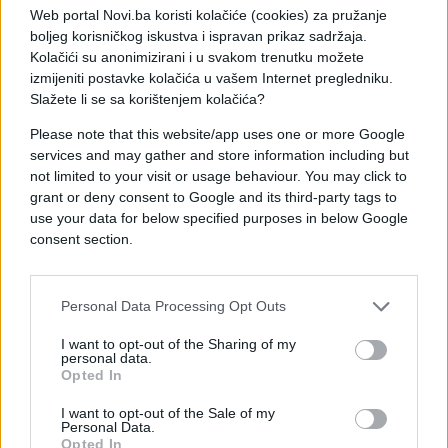
prihodi koji će potvrditi da su strpljenje i
Web portal Novi.ba koristi kolačiće (cookies) za pružanje
odgovoran odnos prema novcu bili ispravna odluka.
boljeg korisničkog iskustva i ispravan prikaz sadržaja.
Kolačići su anonimizirani i u svakom trenutku možete
NASTAVAK JE NA SLJEDEĆOJ STRANICI--->>>
izmijeniti postavke kolačića u vašem Internet pregledniku.
Slažete li se sa korištenjem kolačića?
Please note that this website/app uses one or more Google
services and may gather and store information including but
not limited to your visit or usage behaviour. You may click to
grant or deny consent to Google and its third-party tags to
use your data for below specified purposes in below Google
consent section.
#horoskop
#astrologija
Personal Data Processing Opt Outs
I want to opt-out of the Sharing of my
personal data.
Opted In
I want to opt-out of the Sale of my
Personal Data.
Opted In