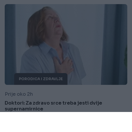
PORODICA I ZDRAVLJE
Prije oko 2h
Doktori: Za zdravo srce treba jesti dvije
supernamirnice
Saznaj više