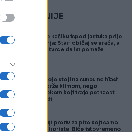
NAJČITANIJE
a,
1
Stavite kašiku ispod jastuka prije
spavanja: Stari običaj se vraća, a
mnogi tvrde da im pomaže
2
Auto koje stoji na suncu ne hladi
se najbrže klimom, nego
postupkom koji traje petnaest
sekundi
Najbolji preliv za pite koji samo
pekari koriste: Biće istovremeno