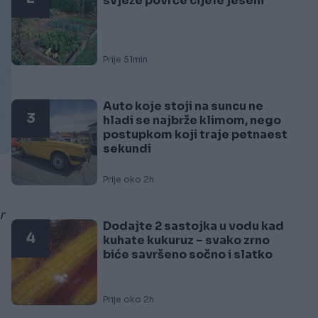
svježe povrće cijele jeseni
Prije 51min
Auto koje stoji na suncu ne
3
hladi se najbrže klimom, nego
postupkom koji traje petnaest
sekundi
Prije oko 2h
r
Dodajte 2 sastojka u vodu kad
4
kuhate kukuruz – svako zrno
biće savršeno sočno i slatko
Prije oko 2h