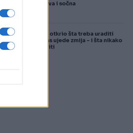
3
i hrskava i sočna
4
Ljekar otkrio šta treba uraditi
ako vas ujede zmija - i šta nikako
ne raditi
s
ja