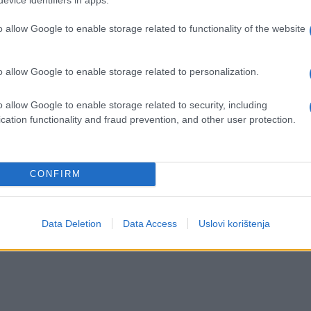
bna tečnost je ono što povezuje sos i tjesteninu u
o allow Google to enable storage related to functionality of the website
 prebacite pravo u šerpu sa sosom, dodate malo
o allow Google to enable storage related to personalization.
 na vatri. Sos se uhvati za svaku nit i klizne u
ka.
o allow Google to enable storage related to security, including
cation functionality and fraud prevention, and other user protection.
avite
anje. Ono napravi tanak sloj na tjestenini koji so
dobijete masne niti po kojima sos klizi. Nema ul
CONFIRM
Data Deletion
Data Access
Uslovi korištenja