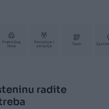
Praktična
Porodica i
Tech
Zaniml
žena
zdravlje
steninu radite
treba