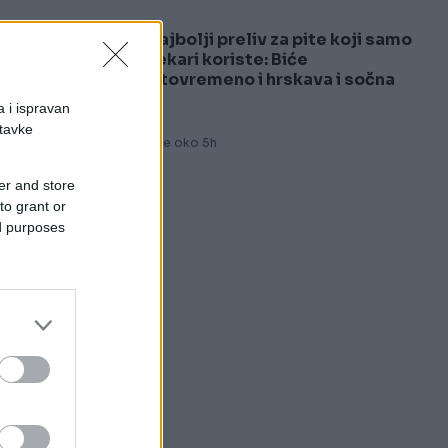
Najbolji preliv za pite koji samo
5
pekari koriste: Biće
istovremeno i hrskava i sočna
a i ispravan
stavke
Prije oko 5h
er and store
to grant or
ed purposes
ko
om
e,