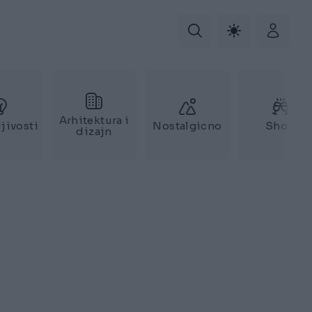
Arhitektura i
jivosti
Nostalgicno
Show
dizajn