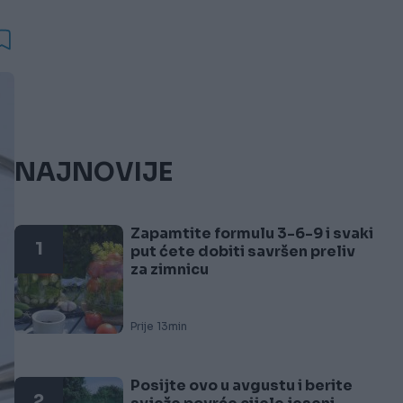
NAJNOVIJE
Zapamtite formulu 3-6-9 i svaki
1
put ćete dobiti savršen preliv
za zimnicu
Prije 13min
Posijte ovo u avgustu i berite
2