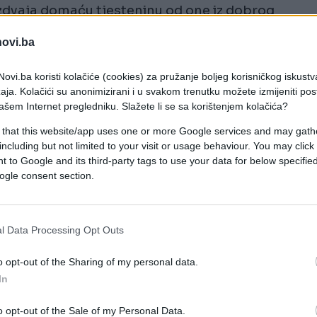
azdvaja domaću tjesteninu od one iz dobrog
novi.ba
ovi.ba koristi kolačiće (cookies) za pružanje boljeg korisničkog iskustv
aja. Kolačići su anonimizirani i u svakom trenutku možete izmijeniti po
ključa, tik prije nego što ubacite tjesteninu. Ne
ašem Internet pregledniku. Slažete li se sa korištenjem kolačića?
o ko poveže.
 that this website/app uses one or more Google services and may gath
including but not limited to your visit or usage behaviour. You may click 
 to Google and its third-party tags to use your data for below specifi
že ključanje. To je manji problem. Veći je drugi: a
ogle consent section.
i, a koncentracija soli poraste. Krenete sa tačn
te dodali ni zrno više. Zato pravi trenutak za
ć čist račun.
l Data Processing Opt Outs
o opt-out of the Sharing of my personal data.
In
enja samu tjesteninu. Bez soli nema pravog al dent
a i pamti. So učvršćuje strukturu i pomaže
o opt-out of the Sale of my Personal Data.