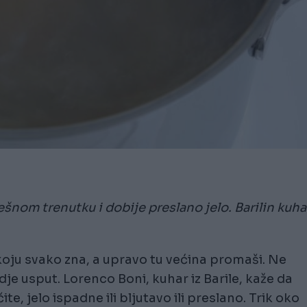
ešnom trenutku i dobije preslano jelo. Barilin kuha
 koju svako zna, a upravo tu većina promaši. Ne
dje usput. Lorenco Boni, kuhar iz Barile, kaže da
e, jelo ispadne ili bljutavo ili preslano. Trik oko