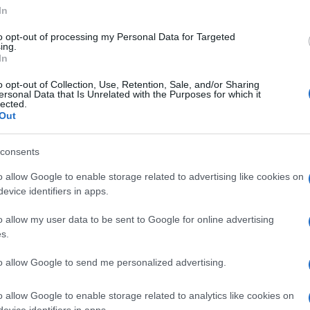
In
posoli, ona izvlači prirodan, blago zrnast ukus
to opt-out of processing my Personal Data for Targeted
ing.
 kolačićima sa komadićima čokolade, mala količin
In
pomaže da se tjestenina ne lijepi i da se skuva
o opt-out of Collection, Use, Retention, Sale, and/or Sharing
ersonal Data that Is Unrelated with the Purposes for which it
lected.
Out
mulu: oko četiri litra vode na pola kilograma
consents
ra biti jaka da ključanje ne popusti.
o allow Google to enable storage related to advertising like cookies on
evice identifiers in apps.
što mijenja jeste sos. Ako pravite nešto što je već
m plodovima, smanjite so u vodi. U suprotnom
o allow my user data to be sent to Google for online advertising
s.
e da pojede.
to allow Google to send me personalized advertising.
iljke. Većina ljudi sipa svu vodu u sudoperu.
o allow Google to enable storage related to analytics like cookies on
evice identifiers in apps.