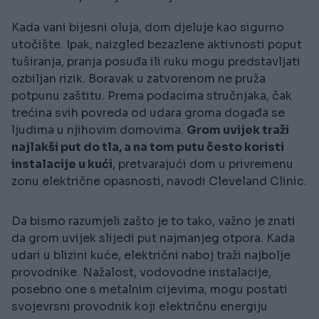
Kada vani bijesni oluja, dom djeluje kao sigurno
utočište. Ipak, naizgled bezazlene aktivnosti poput
tuširanja, pranja posuđa ili ruku mogu predstavljati
ozbiljan rizik. Boravak u zatvorenom ne pruža
potpunu zaštitu. Prema podacima stručnjaka, čak
trećina svih povreda od udara groma događa se
ljudima u njihovim domovima.
Grom uvijek traži
najlakši put do tla, a na tom putu često koristi
instalacije u kući
, pretvarajući dom u privremenu
zonu električne opasnosti, navodi Cleveland Clinic.
Da bismo razumjeli zašto je to tako, važno je znati
da grom uvijek slijedi put najmanjeg otpora. Kada
udari u blizini kuće, električni naboj traži najbolje
provodnike. Nažalost, vodovodne instalacije,
posebno one s metalnim cijevima, mogu postati
svojevrsni provodnik koji električnu energiju