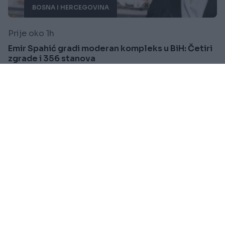
BOSNA I HERCEGOVINA
Prije oko 1h
Emir Spahić gradi moderan kompleks u BiH: Četiri
zgrade i 356 stanova
Saznaj više