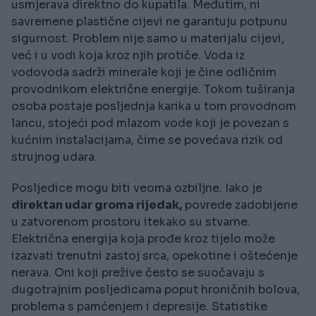
usmjerava direktno do kupatila. Međutim, ni
savremene plastične cijevi ne garantuju potpunu
sigurnost. Problem nije samo u materijalu cijevi,
već i u vodi koja kroz njih protiče. Voda iz
vodovoda sadrži minerale koji je čine odličnim
provodnikom električne energije. Tokom tuširanja
osoba postaje posljednja karika u tom provodnom
lancu, stojeći pod mlazom vode koji je povezan s
kućnim instalacijama, čime se povećava rizik od
strujnog udara.
Posljedice mogu biti veoma ozbiljne. Iako je
direktan udar groma rijedak,
povrede zadobijene
u zatvorenom prostoru itekako su stvarne.
Električna energija koja prođe kroz tijelo može
izazvati trenutni zastoj srca, opekotine i oštećenje
nerava. Oni koji prežive često se suočavaju s
dugotrajnim posljedicama poput hroničnih bolova,
problema s pamćenjem i depresije. Statistike