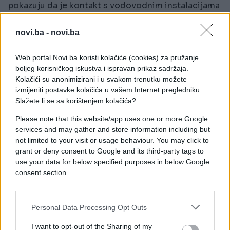
pokazuju da je kontakt s vodovodnim instalacijama
drugi najčešći uzrok povreda od udara groma u
zatvorenom prostoru i odgovoran je za više od 20
novi.ba -
novi.ba
posto takvih slučajeva.
Web portal Novi.ba koristi kolačiće (cookies) za pružanje
boljeg korisničkog iskustva i ispravan prikaz sadržaja.
Stručnjaci preporučuju jednostavno pravilo
Kolačići su anonimizirani i u svakom trenutku možete
poznato kao "30-30"
. Prvi dio odnosi se na
izmijeniti postavke kolačića u vašem Internet pregledniku.
procjenu udaljenosti oluje. Kada ugledate munju,
Slažete li se sa korištenjem kolačića?
počnite brojati sekunde do zvuka groma. Ako se
Please note that this website/app uses one or more Google
grmljavina čuje za 30 sekundi ili manje, oluja je
services and may gather and store information including but
opasno blizu i potrebno je odmah potražiti sigurno
not limited to your visit or usage behaviour. You may click to
sklonište. Drugi dio pravila odnosi se na period
grant or deny consent to Google and its third-party tags to
nakon nevremena. Preporučuje se da sačekate
use your data for below specified purposes in below Google
najmanje 30 minuta od posljednjeg udara groma
consent section.
prije nego što nastavite aktivnosti poput tuširanja.
Ljekari upozoravaju da su upravo period prije
dolaska oluje i vrijeme neposredno nakon njenog
Personal Data Processing Opt Outs
prolaska među najopasnijima, jer grom može udariti
I want to opt-out of the Sharing of my