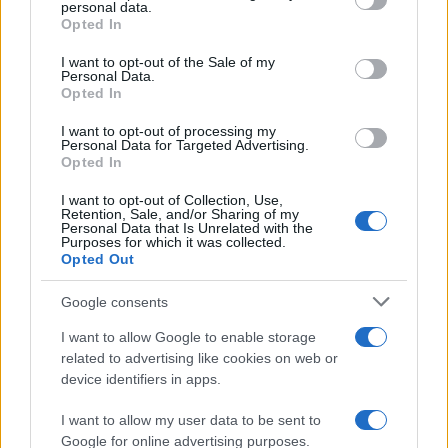
i do 15 kilometara od središta nevremena.
personal data.
Opted In
Osim izbjegavanja kontakta s vodom
, tokom
I want to opt-out of the Sale of my
grmljavine treba izbjegavati i druge provodnike
Personal Data.
električne energije. Ne koristite žične telefone niti
Opted In
električne uređaje priključene na mrežu. Držite se
I want to opt-out of processing my
podalje od prozora i vrata te izbjegavajte
Personal Data for Targeted Advertising.
Opted In
naslanjanje na betonske zidove koji mogu
sadržavati metalnu armaturu. Ako imate kućne
I want to opt-out of Collection, Use,
ljubimce, uvedite ih u zatvoren prostor.
Retention, Sale, and/or Sharing of my
Personal Data that Is Unrelated with the
Purposes for which it was collected.
Savjet stručnjaka je jednostavan – odgodite
Opted Out
tuširanje, isključite električne uređaje i sačekajte
Google consents
da oluja potpuno prođe. Malo strpljenja može
spriječiti ozbiljne posljedice i sačuvati život.
I want to allow Google to enable storage
related to advertising like cookies on web or
device identifiers in apps.
I want to allow my user data to be sent to
Google for online advertising purposes.