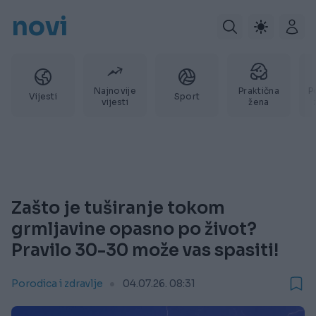
novi
Najnovije
Praktična
P
Vijesti
Sport
vijesti
žena
Zašto je tuširanje tokom
grmljavine opasno po život?
Pravilo 30-30 može vas spasiti!
Porodica i zdravlje
04.07.26. 08:31