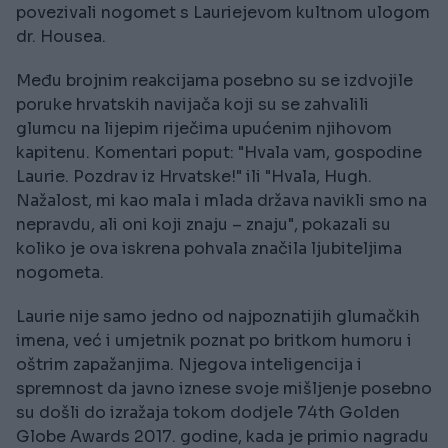
povezivali nogomet s Lauriejevom kultnom ulogom
dr. Housea.
Među brojnim reakcijama posebno su se izdvojile
poruke hrvatskih navijača koji su se zahvalili
glumcu na lijepim riječima upućenim njihovom
kapitenu. Komentari poput: "Hvala vam, gospodine
Laurie. Pozdrav iz Hrvatske!" ili "Hvala, Hugh.
Nažalost, mi kao mala i mlada država navikli smo na
nepravdu, ali oni koji znaju – znaju", pokazali su
koliko je ova iskrena pohvala značila ljubiteljima
nogometa.
Laurie nije samo jedno od najpoznatijih glumačkih
imena, već i umjetnik poznat po britkom humoru i
oštrim zapažanjima. Njegova inteligencija i
spremnost da javno iznese svoje mišljenje posebno
su došli do izražaja tokom dodjele 74th Golden
Globe Awards 2017. godine, kada je primio nagradu