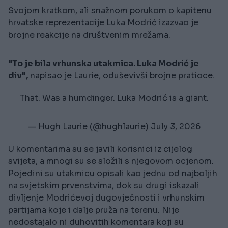
Svojom kratkom, ali snažnom porukom o kapitenu
hrvatske reprezentacije Luka Modrić izazvao je
brojne reakcije na društvenim mrežama.
"To je bila vrhunska utakmica. Luka Modrić je
div",
napisao je Laurie, oduševivši brojne pratioce.
That. Was a humdinger. Luka Modrić is a giant.
— Hugh Laurie (@hughlaurie)
July 3, 2026
U komentarima su se javili korisnici iz cijelog
svijeta, a mnogi su se složili s njegovom ocjenom.
Pojedini su utakmicu opisali kao jednu od najboljih
na svjetskim prvenstvima, dok su drugi iskazali
divljenje Modrićevoj dugovječnosti i vrhunskim
partijama koje i dalje pruža na terenu. Nije
nedostajalo ni duhovitih komentara koji su