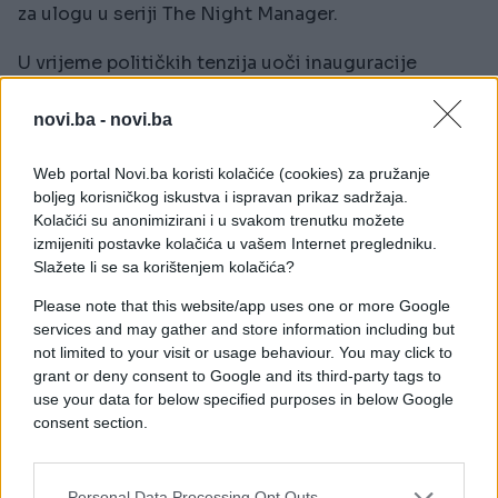
za ulogu u seriji The Night Manager.
U vrijeme političkih tenzija uoči inauguracije
Donald Trump, Laurie je u svom govoru rekao da
nagradu prima "u ime svih psihopatskih milijardera",
novi.ba -
novi.ba
uz ironičnu opasku da bi to mogli biti posljednji
Zlatni globusi jer njihov naziv sadrži riječi
Web portal Novi.ba koristi kolačiće (cookies) za pružanje
"Hollywood", "strani" i "štampa", aludirajući na
boljeg korisničkog iskustva i ispravan prikaz sadržaja.
Kolačići su anonimizirani i u svakom trenutku možete
tadašnju političku retoriku.
izmijeniti postavke kolačića u vašem Internet pregledniku.
Slažete li se sa korištenjem kolačića?
Zbog toga mnogi smatraju da njegove izjave nisu
površne, već promišljene, pa je i pohvala upućena
Please note that this website/app uses one or more Google
Modriću dobila dodatnu težinu. Osim što je poznat
services and may gather and store information including but
kao glumac i muzičar, Laurie je i veliki ljubitelj
not limited to your visit or usage behaviour. You may click to
grant or deny consent to Google and its third-party tags to
nogometa, zbog čega njegov komentar ima
use your data for below specified purposes in below Google
poseban značaj.
consent section.
Njegova povezanost s Hrvatskom nije samo
virtualna. U julu 2014. godine nastupio je u Zagrebu
Personal Data Processing Opt Outs