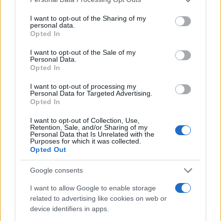
sa svojim bendom The Copper Bottom Band,
priredivši publici večer bluesa i jazza. Koncert je
I want to opt-out of the Sharing of my
personal data.
prvobitno bio planiran na Šalati, ali je zbog lošeg
Opted In
vremena premješten u Dom sportova. Uprkos
promjeni lokacije, atmosfera je ostala odlična, a
I want to opt-out of the Sale of my
Personal Data.
Laurie je tada stekao simpatije hrvatske publike,
Opted In
što njegovim riječima podrške upućenim Luki
Modriću daje dodatnu težinu.
I want to opt-out of processing my
Personal Data for Targeted Advertising.
Opted In
I want to opt-out of Collection, Use,
Retention, Sale, and/or Sharing of my
Personal Data that Is Unrelated with the
Purposes for which it was collected.
Opted Out
#Hugh Laurie
#Mundijal
Google consents
#Hrvatska
I want to allow Google to enable storage
related to advertising like cookies on web or
device identifiers in apps.
POVEZANO