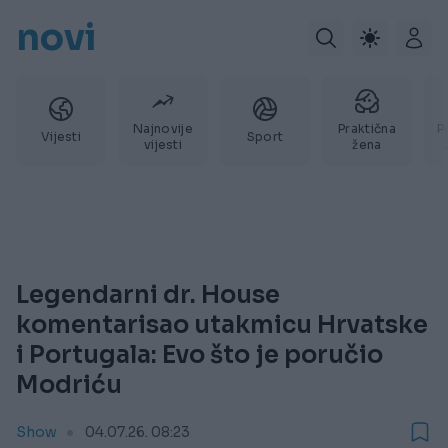
novi
Najnovije
Praktična
P
Vijesti
Sport
vijesti
žena
Legendarni dr. House
komentarisao utakmicu Hrvatske
i Portugala: Evo što je poručio
Modriću
Show
04.07.26. 08:23