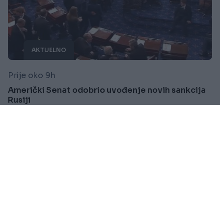
AKTUELNO
Prije oko 9h
Američki Senat odobrio uvođenje novih sankcija
Rusiji
Saznaj više