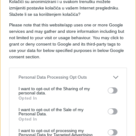
„U dva ujutro otvorila sam vrata njegove sobe i
Kolačići su anonimizirani i u svakom trenutku možete
počela pričati nešto vezano za snimanje. Sjela sam
izmijeniti postavke kolačića u vašem Internet pregledniku.
Slažete li se sa korištenjem kolačića?
pored njega, uzela mu cijeli prekrivač, legla i pokrila
se. Čovjek nije mogao doći sebi. Toliko se ukočio
Please note that this website/app uses one or more Google
da mu nije palo na pamet ni da pokuca Vuku na
services and may gather and store information including but
vrata i pita gdje sam.“
not limited to your visit or usage behaviour. You may click to
grant or deny consent to Google and its third-party tags to
Kasnije se ispostavilo da Tamara zapravo mjesečari.
use your data for below specified purposes in below Google
consent section.
„Dugo nisam mjesečarila. U dvadesetim
godinama gotovo nikako, a ponovo je počelo
Personal Data Processing Opt Outs
otkako sam s Vukom. Znao bi me usred noći
zateći kako nepomično stojim u uglu sobe. Tada
I want to opt-out of the Sharing of my
bi me pažljivo odveo nazad u krevet jer osobu
personal data.
Opted In
koja mjesečari ne treba buditi. Primijetili smo da
je i naša kćerka Lenka to naslijedila od mene
“,
I want to opt-out of the Sale of my
Personal Data.
rekla je Tamara.
Opted In
Tamara Grujić u braku je s Vukom Đokovićem, s
I want to opt-out of processing my
Personal Data for Targeted Advertising.
kojim je 2019. godine dobila kćerku Lenku.