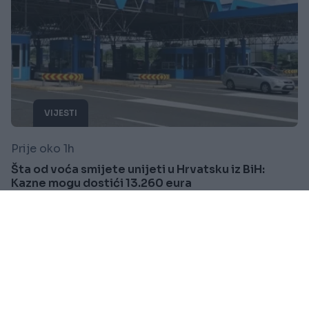
VIJESTI
Prije oko 1h
Šta od voća smijete unijeti u Hrvatsku iz BiH:
Kazne mogu dostići 13.260 eura
Saznaj više