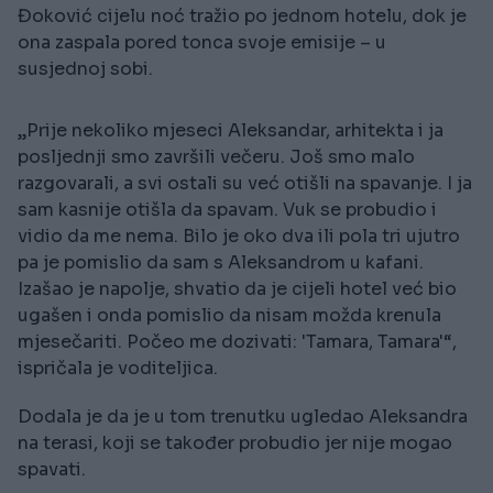
Đoković cijelu noć tražio po jednom hotelu, dok je
ona zaspala pored tonca svoje emisije – u
susjednoj sobi.
„Prije nekoliko mjeseci Aleksandar, arhitekta i ja
posljednji smo završili večeru. Još smo malo
razgovarali, a svi ostali su već otišli na spavanje. I ja
sam kasnije otišla da spavam. Vuk se probudio i
vidio da me nema. Bilo je oko dva ili pola tri ujutro
pa je pomislio da sam s Aleksandrom u kafani.
Izašao je napolje, shvatio da je cijeli hotel već bio
ugašen i onda pomislio da nisam možda krenula
mjesečariti. Počeo me dozivati: 'Tamara, Tamara'“,
ispričala je voditeljica.
Dodala je da je u tom trenutku ugledao Aleksandra
na terasi, koji se također probudio jer nije mogao
spavati.