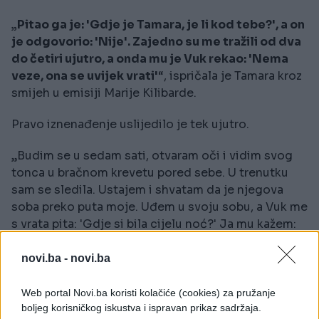
„Pitao ga je: 'Gdje je Tamara, je li kod tebe?', a on
je odgovorio: 'Nije'. Zajedno su me tražili od dva
do četiri ujutro, a onda mu je Vuk rekao: 'Nema
veze, ona se uvijek vrati'
“, ispričala je Tamara kroz
smijeh u emisiji Marije Kilibarde.
Pravo iznenađenje uslijedilo je tek ujutro.
„Budim se u sedam sati, otvaram oči i vidim svog
tonca u bračnom krevetu pored sebe. U trenutku
sam se sledila. Ustajem i shvatam da je njegova
soba preko puta moje. Uđem u svoju sobu, a Vuk me
s vrata pita: 'Gdje si bila cijelu noć?' Ja mu kažem:
'Otišla sam kod Brane'“, prisjetila se voditeljica.
novi.ba -
novi.ba
Objasnila je da je tokom noći, u snu, ušla u tončevu
sobu.
Web portal Novi.ba koristi kolačiće (cookies) za pružanje
boljeg korisničkog iskustva i ispravan prikaz sadržaja.