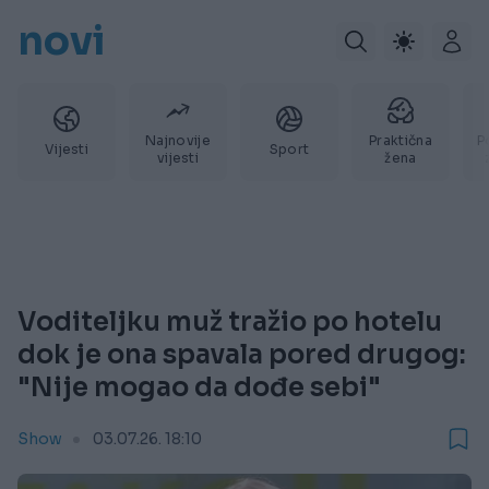
novi
Najnovije
Praktična
P
Vijesti
Sport
vijesti
žena
Voditeljku muž tražio po hotelu
dok je ona spavala pored drugog:
"Nije mogao da dođe sebi"
Show
03.07.26. 18:10