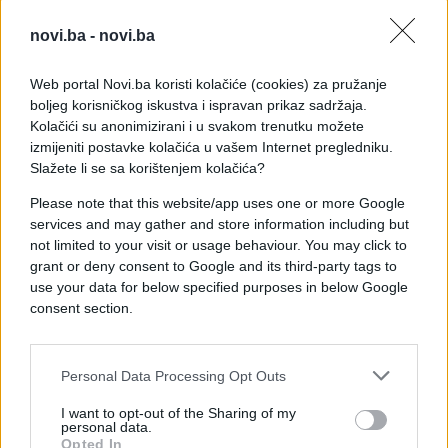
oglasile su se Marija Šerifović, Slađa Alegro, Tijana
novi.ba -
novi.ba
Milentijević, Tamara Milutinović, Breskvica, Jovana
Jeremić i mnogi drugi.
Web portal Novi.ba koristi kolačiće (cookies) za pružanje
boljeg korisničkog iskustva i ispravan prikaz sadržaja.
Podsjetimo, Marko Pantić preminuo je iznenada u
Kolačići su anonimizirani i u svakom trenutku možete
36. godini života. Tokom dugogodišnje karijere
izmijeniti postavke kolačića u vašem Internet pregledniku.
ostavio je dubok trag u novinarstvu, sarađivao sa
Slažete li se sa korištenjem kolačića?
brojnim estradnim umjetnicima i bio poznat po
svojoj humanosti, vedrom duhu i nesebičnoj
Please note that this website/app uses one or more Google
services and may gather and store information including but
pomoći drugima, zbog čega se od njega ovih dana
not limited to your visit or usage behaviour. You may click to
opraštaju mnogi prijatelji i kolege.
grant or deny consent to Google and its third-party tags to
use your data for below specified purposes in below Google
consent section.
Personal Data Processing Opt Outs
#novinar
#Srbija
I want to opt-out of the Sharing of my
personal data.
#Marko Pantić
Opted In