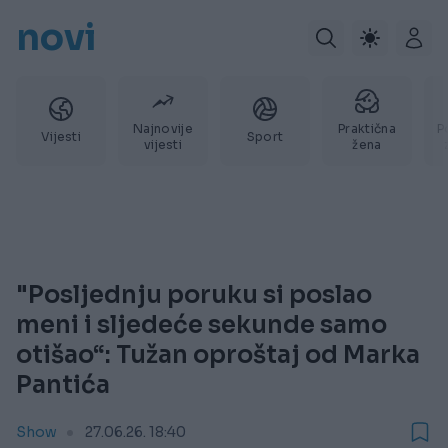
novi
Najnovije
Praktična
P
Vijesti
Sport
vijesti
žena
"Posljednju poruku si poslao
meni i sljedeće sekunde samo
otišao“: Tužan oproštaj od Marka
Pantića
Show
27.06.26. 18:40