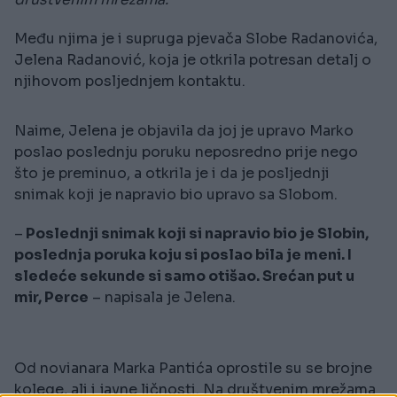
Među njima je i supruga pjevača Slobe Radanovića,
Jelena Radanović, koja je otkrila potresan detalj o
njihovom posljednjem kontaktu.
Naime, Jelena je objavila da joj je upravo Marko
poslao poslednju poruku neposredno prije nego
što je preminuo, a otkrila je i da je posljednji
snimak koji je napravio bio upravo sa Slobom.
–
Poslednji snimak koji si napravio bio je Slobin,
poslednja poruka koju si poslao bila je meni. I
sledeće sekunde si samo otišao. Srećan put u
mir, Perce
– napisala je Jelena.
Od novianara Marka Pantića oprostile su se brojne
kolege, ali i javne ličnosti. Na društvenim mrežama