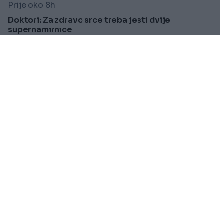
Prije oko 8h
Doktori: Za zdravo srce treba jesti dvije
supernamirnice
Saznaj više
VIJESTI