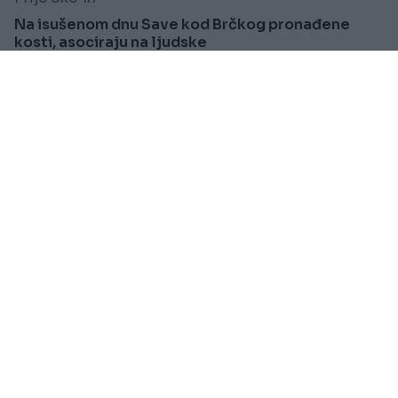
Na isušenom dnu Save kod Brčkog pronađene
kosti, asociraju na ljudske
Saznaj više
SVIJET