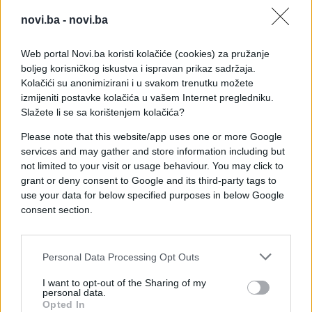
ogromna fan baza iz Bosne. Ne znam zašto se
ovaj nesretnik okomio na mene, ili želi marketing
novi.ba -
novi.ba
ili se zaljubio, ali svakako, sramno ponašanje.
Dosta je bilo mržnje, aman bre!!
", napisala je.
Web portal Novi.ba koristi kolačiće (cookies) za pružanje
boljeg korisničkog iskustva i ispravan prikaz sadržaja.
Kolačići su anonimizirani i u svakom trenutku možete
Karleuša je prije dvije godine na društvenim
izmijeniti postavke kolačića u vašem Internet pregledniku.
mrežama vrijeđala osobe koje su podržale usvajanje
Slažete li se sa korištenjem kolačića?
Rezolucije o genocidu u Srebrenici.
Please note that this website/app uses one or more Google
Nakon toga otkazan joj je niz koncerata u našoj
services and may gather and store information including but
zemlji.
not limited to your visit or usage behaviour. You may click to
grant or deny consent to Google and its third-party tags to
use your data for below specified purposes in below Google
consent section.
Personal Data Processing Opt Outs
#Elmedin Konaković
I want to opt-out of the Sharing of my
personal data.
#jelena karleusa
Opted In