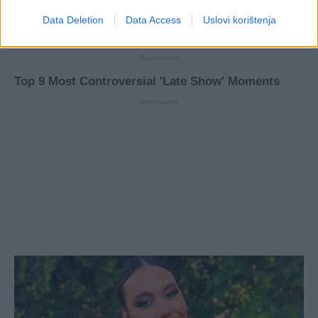
Data Deletion
Data Access
Uslovi korištenja