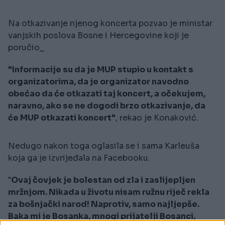
Na otkazivanje njenog koncerta pozvao je ministar
vanjskih poslova Bosne i Hercegovine koji je
poručio_
"Informacije su da je MUP stupio u kontakt s
organizatorima, da je organizator navodno
obećao da će otkazati taj koncert, a očekujem,
naravno, ako se ne dogodi brzo otkazivanje, da
će MUP otkazati koncert"
, rekao je Konaković.
Nedugo nakon toga oglasila se i sama Karleuša
koja ga je izvrijeđala na Facebooku.
"
Ovaj čovjek je bolestan od zla i zaslijepljen
mržnjom. Nikada u životu nisam ružnu riječ rekla
za bošnjački narod! Naprotiv, samo najljepše.
Baka mi je Bosanka, mnogi prijatelji Bosanci,