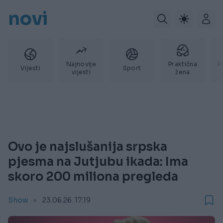
novi
Najnovije
Praktična
P
Vijesti
Sport
vijesti
žena
Ovo je najslušanija srpska
pjesma na Jutjubu ikada: Ima
skoro 200 miliona pregleda
Show
23.06.26. 17:19