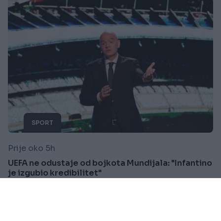
SPORT
Prije oko 5h
UEFA ne odustaje od bojkota Mundijala: "Infantino
je izgubio kredibilitet"
Saznaj više