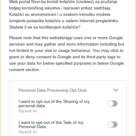
Web portal Novi.ba koristi kolačiće (cookies) za pružanje
refren brzo su osvojili publiku širom regiona.
boljeg korisničkog iskustva i ispravan prikaz sadržaja.
Kolačići su anonimizirani i u svakom trenutku možete
Iako se broj pregleda iz mjeseca u mjesec mijenja,
izmijeniti postavke kolačića u vašem Internet pregledniku.
jedno je sigurno – „Moje zlato“ ostaje jedan od
Slažete li se sa korištenjem kolačića?
najvećih domaćih hitova digitalne ere i pjesma koja
Please note that this website/app uses one or more Google
je obilježila jednu generaciju slušalaca.
services and may gather and store information including but
not limited to your visit or usage behaviour. You may click to
Tekst pjesme „Moje zlato“:
grant or deny consent to Google and its third-party tags to
use your data for below specified purposes in below Google
Party people, come on, hands in the air
consent section.
Wave around like just don't care
Personal Data Processing Opt Outs
Party people, come on, hands in the air
I want to opt-out of the Sharing of my
personal data.
Wave around like just don't care (a-li-li-li-li)
Opted In
Htjela sam njega, ko zvijezda s neba
I want to opt-out of the Sale of my
Personal Data.
Opted In
Pao je gdje treba (a-li-li-li-li)