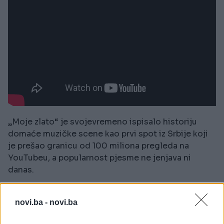
„Moje zlato“ je svojevremeno ispisalo historiju
domaće muzičke scene kao prvi spot iz Srbije koji
je prešao granicu od 100 miliona pregleda na
YouTubeu, a popularnost pjesme ne jenjava ni
danas.
Zanimljivo je da je saradnja Milice Todorović i MC
novi.ba -
novi.ba
Yankooa nastala u trenutku kada su oboje bili u
velikom usponu karijere, a energičan ritam i zarazan