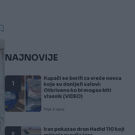
NAJNOVIJE
Kupači se borili za vreće novca
1
koje su donijeli valovi:
Otkriveno ko bi mogao biti
vlasnik (VIDEO)
Prije 5 dana
Iran pokazao dron Hadid 110 koji
2