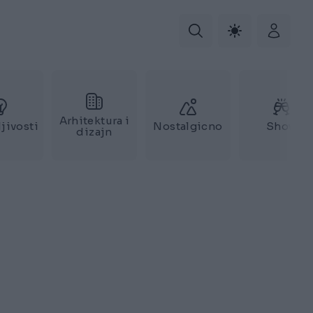
Arhitektura i
jivosti
Nostalgicno
Show
dizajn