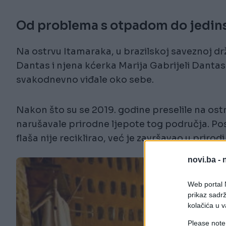
Od problema s otpadom do jedins
Na ostrvu Itamaraka, u brazilskoj saveznoj 
Dantas i njena kćerka Marija Gabrijeli Dantas
svakodnevno viđale oko sebe.
Nakon što su se 2019. godine preselile na ostr
narušavale prirodne ljepote tog područja. Pose
flaša nije reciklirao, već je završavao u prirod
novi.ba -
Web portal N
prikaz sadrž
kolačića u v
Please note