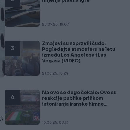
mijenja pravila igre
28.07.26. 19:07
Zmajevi su napravili čudo:
3
Pogledajte atmosferu na letu
između Los Angelesa i Las
Vegasa (VIDEO)
21.06.26. 16:24
Na ovo se dugo čekalo: Ovo su
4
reakcije publike prilikom
intoniranja iranske himne...
ji
16.06.26. 08:13