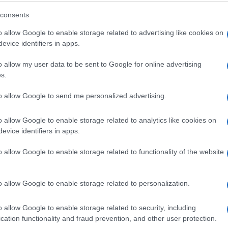
consents
o allow Google to enable storage related to advertising like cookies on
evice identifiers in apps.
učile su uraditi nešto potpuno drugačije –
o allow my user data to be sent to Google for online advertising
s.
al.
to allow Google to send me personalized advertising.
uću
o allow Google to enable storage related to analytics like cookies on
evice identifiers in apps.
odustajale uprkos brojnim izazovima. Tokom više 
vršine oko 70 kvadratnih metara, koristeći više o
o allow Google to enable storage related to functionality of the website
o allow Google to enable storage related to personalization.
o allow Google to enable storage related to security, including
cation functionality and fraud prevention, and other user protection.