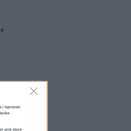
na
a i ispravan
stavke
er and store