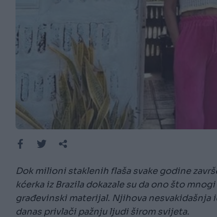
Dok milioni staklenih flaša svake godine završe
kćerka iz Brazila dokazale su da ono što mno
građevinski materijal. Njihova nesvakidašnja id
danas privlači pažnju ljudi širom svijeta.