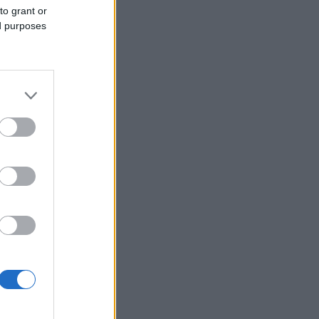
to grant or
ed purposes