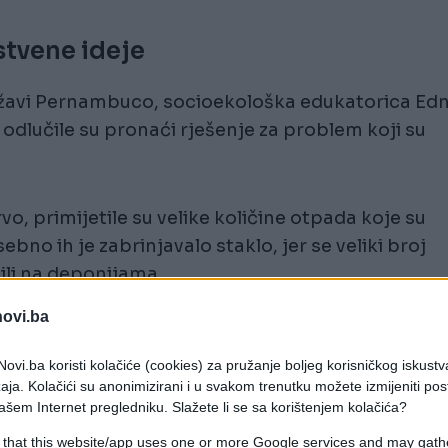
tvene ideje
državi Pernambuco, socioekološka edukatorica Ed
 odlučile su pronaći rješenje za problem koji su
vo, primijetile su velike količine otpada koje su
bno ih je zabrinjavalo staklo, jer se veliki broj
i ili na deponijama.
novi.ba
ovi.ba koristi kolačiće (cookies) za pružanje boljeg korisničkog iskustv
aja. Kolačići su anonimizirani i u svakom trenutku možete izmijeniti po
ašem Internet pregledniku. Slažete li se sa korištenjem kolačića?
 that this website/app uses one or more Google services and may gath