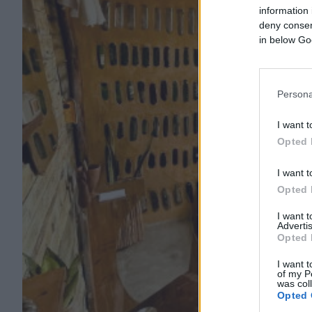
information 
deny consent
in below Go
Persona
I want t
Opted 
I want t
Opted 
I want 
Advertis
Opted 
I want t
of my P
was col
Opted 