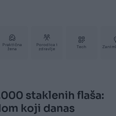
Praktična
Porodica i
Tech
Zaniml
žena
zdravlje
000 staklenih flaša:
dom koji danas