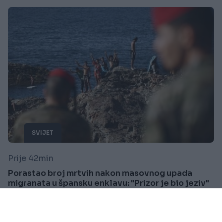
SVIJET
Prije 42min
Porastao broj mrtvih nakon masovnog upada
migranata u špansku enklavu: "Prizor je bio jeziv"
Saznaj više