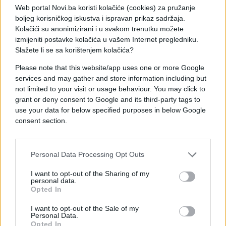
Web portal Novi.ba koristi kolačiće (cookies) za pružanje
boljeg korisničkog iskustva i ispravan prikaz sadržaja.
Poklopite i ostavite da stoji u frižideru jedan dan.
Kolačići su anonimizirani i u svakom trenutku možete
Na kraju, sve izmiksajte u blenderu i sipajte u
izmijeniti postavke kolačića u vašem Internet pregledniku.
staklenu teglu ili flašu.
Slažete li se sa korištenjem kolačića?
Svakodnevno uzmiajte po 100 ml i nećete vjerovati
Please note that this website/app uses one or more Google
kojom brzinom ćete sniziti nivo holesterola i
services and may gather and store information including but
not limited to your visit or usage behaviour. You may click to
ubrzati metabolizam.
grant or deny consent to Google and its third-party tags to
use your data for below specified purposes in below Google
consent section.
Personal Data Processing Opt Outs
I want to opt-out of the Sharing of my
personal data.
Opted In
I want to opt-out of the Sale of my
Personal Data.
Opted In