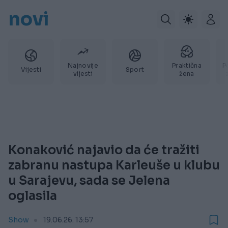
novi
Najnovije
Praktična
P
Vijesti
Sport
vijesti
žena
Konaković najavio da će tražiti
zabranu nastupa Karleuše u klubu
u Sarajevu, sada se Jelena
oglasila
Show
19.06.26. 13:57