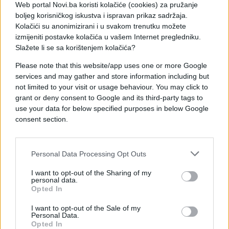
negatorima genocida prašta i dozvoljava da nas
Web portal Novi.ba koristi kolačiće (cookies) za pružanje
dalje ponižavaju. Reagujem na pokušaj da se
boljeg korisničkog iskustva i ispravan prikaz sadržaja.
Kolačići su anonimizirani i u svakom trenutku možete
normalizuje takvo ponašanje", između ostalog je
izmijeniti postavke kolačića u vašem Internet pregledniku.
objavio.
Slažete li se sa korištenjem kolačića?
Please note that this website/app uses one or more Google
services and may gather and store information including but
not limited to your visit or usage behaviour. You may click to
grant or deny consent to Google and its third-party tags to
use your data for below specified purposes in below Google
#jelena karleusa
consent section.
#Elmedin Konaković
Personal Data Processing Opt Outs
I want to opt-out of the Sharing of my
personal data.
Opted In
I want to opt-out of the Sale of my
Personal Data.
Opted In