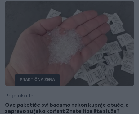
PRAKTIČNA ŽENA
Prije oko 1h
Ove paketiće svi bacamo nakon kupnje obuće, a
zapravo su jako korisni: Znate li za šta služe?
Saznaj više