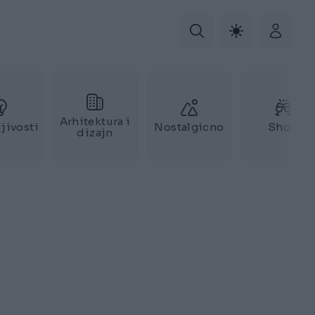
Arhitektura i
jivosti
Nostalgicno
Show
dizajn