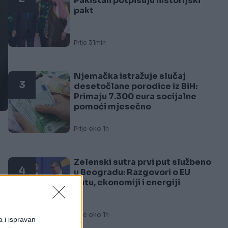
Pakistan potpisuju historijski
pakt
Prije 31min
Njemačka istražuje slučaj
3
desetočlane porodice iz BiH:
Primaju 7.300 eura socijalne
pomoći mjesečno
Prije oko 1h
Zelenski sutra prvi put službeno
4
u Beogradu: Razgovori o EU
putu, ekonomiji i energiji
Prije oko 1h
a i ispravan