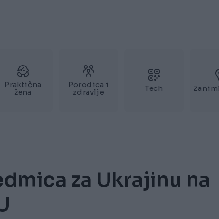
Praktična
Porodica i
Tech
Zaniml
žena
zdravlje
edmica za Ukrajinu na
EU