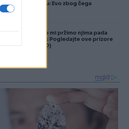
3
vraćaju: Evo zbog čega
4
Dok se mi pržimo njima pada
snijeg: Pogledajte ove prizore
(VIDEO)