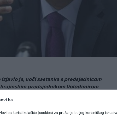
izjavio je, uoči sastanka s predsjednicom
 ukrajinskim predsjednikom Volodimirom
 za Ukrajinu.
novi.ba
ka Zelenskog u Evropskom vijeću, posebno ove
ovi.ba koristi kolačiće (cookies) za pružanje boljeg korisničkog iskustv
jinu - rekao je Costa.