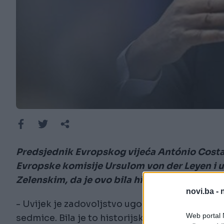
Predsjednik Evropskog vijeća António Costa 
Evropske komisije Ursulom von der Leyen i
Zelenskim, da je ovo bila historijska sedmica
novi.ba -
- Uvijek je zadovoljstvo ugostiti predsjedni
Web portal N
sedmice. Bila je to historijska sedmica za Ukra