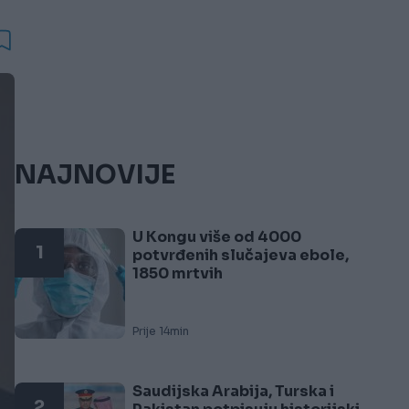
NAJNOVIJE
U Kongu više od 4000
1
potvrđenih slučajeva ebole,
1850 mrtvih
Prije 14min
Saudijska Arabija, Turska i
2