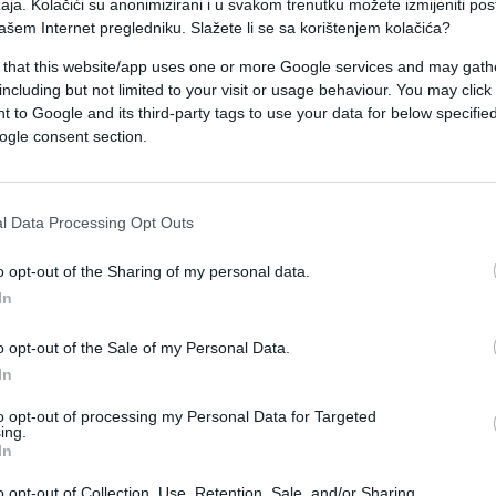
aja. Kolačići su anonimizirani i u svakom trenutku možete izmijeniti po
ašem Internet pregledniku. Slažete li se sa korištenjem kolačića?
oreni pregovori o prvom klasteru, ocijenivši to
 that this website/app uses one or more Google services and may gath
e unije i punopravnom članstvu Ukrajine u EU.
including but not limited to your visit or usage behaviour. You may click 
 to Google and its third-party tags to use your data for below specifi
a zajednička deklaracija koja potvrđuje jasnu i
ogle consent section.
l Data Processing Opt Outs
edinjenih u podršci Ukrajini. Također je veoma
dinjene Američke Države, zajedno s našim
o opt-out of the Sharing of my personal data.
aljevstva, rade zajedno kako bi nastavili
In
o opt-out of the Sale of my Personal Data.
In
a se izvrši dodatni pritisak na rusku ratnu
je da nastavi rat protiv Ukrajine.
to opt-out of processing my Personal Data for Targeted
ing.
In
o opt-out of Collection, Use, Retention, Sale, and/or Sharing