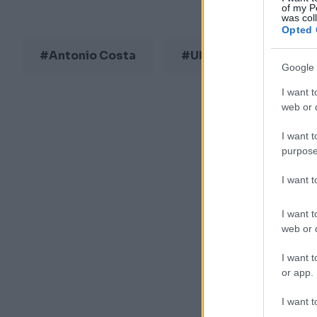
of my P
was col
Opted 
#Antonio Costa
#Ukrajina
Google 
I want t
web or d
I want t
purpose
I want 
I want t
web or d
I want t
or app.
I want t