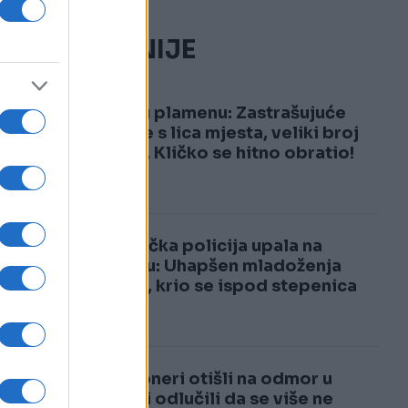
NAJČITANIJE
1
Kijev u plamenu: Zastrašujuće
snimke s lica mjesta, veliki broj
žrtava, Kličko se hitno obratio!
2
Njemačka policija upala na
svadbu: Uhapšen mladoženja
Marko, krio se ispod stepenica
Penzioneri otišli na odmor u
Italiju i odlučili da se više ne