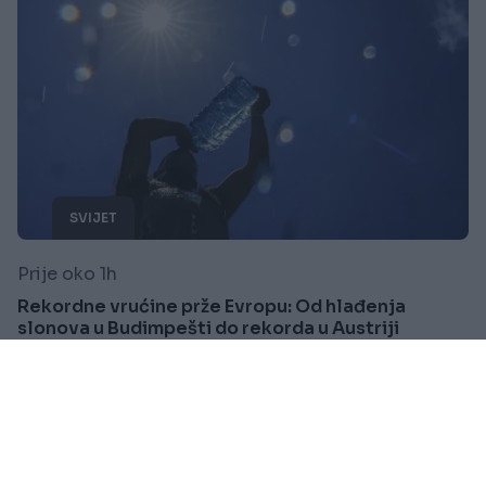
SVIJET
Prije oko 1h
Rekordne vrućine prže Evropu: Od hlađenja
slonova u Budimpešti do rekorda u Austriji
Saznaj više