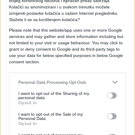
boljeg korisničkog iskustva i ispravan prikaz sadržaja.
Gana, a te dvije reprezentacije sastaju se u Torontu
Kolačići su anonimizirani i u svakom trenutku možete
za otprilike sat vremena.
izmijeniti postavke kolačića u vašem Internet pregledniku.
Slažete li se sa korištenjem kolačića?
Please note that this website/app uses one or more Google
services and may gather and store information including but
not limited to your visit or usage behaviour. You may click to
grant or deny consent to Google and its third-party tags to
use your data for below specified purposes in below Google
#Svjetsko prvenstvo
consent section.
Personal Data Processing Opt Outs
I want to opt-out of the Sharing of my
personal data.
Opted In
I want to opt-out of the Sale of my
Personal Data.
Opted In