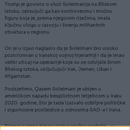
Trump je govorio o ulozi Soleimanija na Bliskom
istoku, opisujući ga kao kontroverznu i moćnu
figuru koja je, prema njegovim riječima, imala
ključnu ulogu u razvoju i širenju militantnih
struktura u regionu.
On je u izjavi naglasio da je Soleimani bio visoko
pozicioniran u iranskoj vojnoj hijerarhiji i da je imao
veliki uticaj na operacije koje su se odvijale širom
Bliskog istoka, uključujući Irak, Jemen, Liban i
Afganistan.
Podsjetimo, Qasem Soleimani je ubijen u
američkom napadu bespilotnom letjelicom u Iraku
2020. godine, što je tada izazvalo ozbiljne političke
i sigurnosne posljedice u odnosima SAD-a i Irana.
Njegovo ime i danas izaziva snažne podjele – u