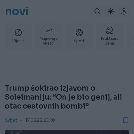
novi
Najnovije
Praktična
P
Vijesti
Sport
vijesti
žena
Trump šokirao izjavom o
Soleimaniju: “On je bio genij, ali
otac cestovnih bombi”
Svijet
17.06.26. 20:10