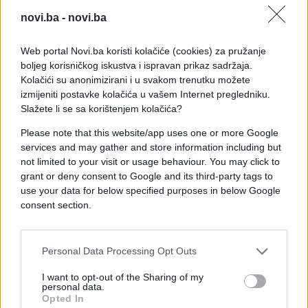
Iranu ga smatraju nacionalnim herojem, dok ga
novi.ba -
novi.ba
Sjedinjene Američke Države i njihovi saveznici
povezuju s regionalnim vojnim operacijama i
Web portal Novi.ba koristi kolačiće (cookies) za pružanje
uticajem iranskih snaga.
boljeg korisničkog iskustva i ispravan prikaz sadržaja.
Kolačići su anonimizirani i u svakom trenutku možete
Trumpove nove izjave ponovo su otvorile raspravu
izmijeniti postavke kolačića u vašem Internet pregledniku.
o njegovoj ulozi u donošenju odluke o likvidaciji
Slažete li se sa korištenjem kolačića?
jednog od najpoznatijih iranskih vojnih
Please note that this website/app uses one or more Google
komandanta.
services and may gather and store information including but
not limited to your visit or usage behaviour. You may click to
grant or deny consent to Google and its third-party tags to
use your data for below specified purposes in below Google
consent section.
#donald trump
#svijet
Personal Data Processing Opt Outs
I want to opt-out of the Sharing of my
personal data.
Opted In