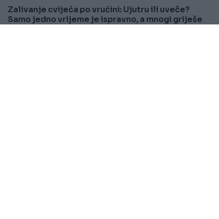
Zalivanje cvijeća po vrućini: Ujutru ili uveče?
Samo jedno vrijeme je ispravno, a mnogi griješe
Saznaj više
SVIJET
Prije oko 8h