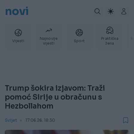
novi
Najnovije
Praktična
P
Vijesti
Sport
vijesti
žena
Trump šokira izjavom: Traži
pomoć Sirije u obračunu s
Hezbollahom
Svijet
17.06.26. 18:30