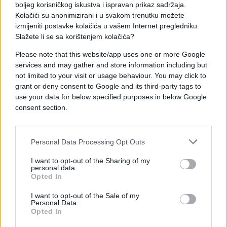
vjerovatnoća realizacije ovakvog scenarija.
boljeg korisničkog iskustva i ispravan prikaz sadržaja.
Kolačići su anonimizirani i u svakom trenutku možete
izmijeniti postavke kolačića u vašem Internet pregledniku.
Ova izjava američkog predsjednika dodatno je
Slažete li se sa korištenjem kolačića?
otvorila pitanja o budućoj strategiji Washingtona
na Bliskom istoku i mogućim novim savezima u
Please note that this website/app uses one or more Google
regionu.
services and may gather and store information including but
not limited to your visit or usage behaviour. You may click to
grant or deny consent to Google and its third-party tags to
use your data for below specified purposes in below Google
consent section.
#donald trump
#politika
Personal Data Processing Opt Outs
I want to opt-out of the Sharing of my
personal data.
Opted In
I want to opt-out of the Sale of my
Personal Data.
Opted In