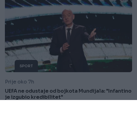
SPORT
Prije oko 7h
UEFA ne odustaje od bojkota Mundijala: "Infantino
je izgubio kredibilitet"
Saznaj više