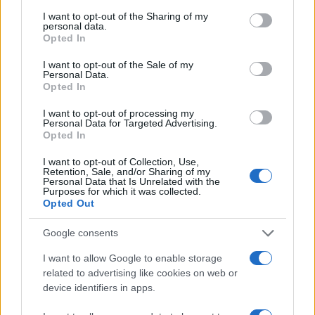
ponavljanje tretmana sirćetom s vremena na
I want to opt-out of the Sharing of my
vrijeme.
personal data.
Opted In
Stari trik koji i danas daje rezultate
I want to opt-out of the Sale of my
Prije pojave savremenih hemijskih sredstava, sirće
Personal Data.
je bilo jedno od osnovnih sredstava za čišćenje u
Opted In
domaćinstvu. Njegova jednostavnost, dostupnost
I want to opt-out of processing my
i efikasnost i danas ga čine jednim od najkorisnijih
Personal Data for Targeted Advertising.
Opted In
„uradi sam“ rješenja za održavanje kuhinje.
I want to opt-out of Collection, Use,
Zato ne iznenađuje što se ovaj trik i dalje koristi, jer
Retention, Sale, and/or Sharing of my
Personal Data that Is Unrelated with the
je ponekad za vraćanje sjaja dovoljno samo
Purposes for which it was collected.
nekoliko minuta i jedan sastojak koji već imate kod
Opted Out
kuće, prenosi Ona.rs.
Google consents
I want to allow Google to enable storage
related to advertising like cookies on web or
device identifiers in apps.