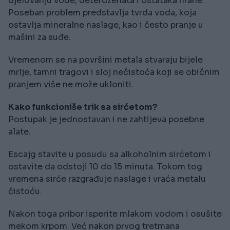
djelovanju vode, deterdženata i ostataka hrane.
Poseban problem predstavlja tvrda voda, koja
ostavlja mineralne naslage, kao i često pranje u
mašini za suđe.
Vremenom se na površini metala stvaraju bijele
mrlje, tamni tragovi i sloj nečistoća koji se običnim
pranjem više ne može ukloniti.
Kako funkcioniše trik sa sirćetom?
Postupak je jednostavan i ne zahtijeva posebne
alate.
Escajg stavite u posudu sa alkoholnim sirćetom i
ostavite da odstoji 10 do 15 minuta. Tokom tog
vremena sirće razgrađuje naslage i vraća metalu
čistoću.
Nakon toga pribor isperite mlakom vodom i osušite
mekom krpom. Već nakon prvog tretmana