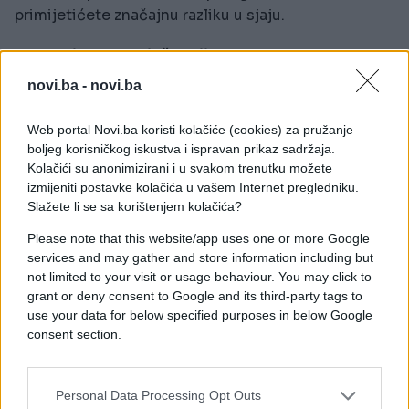
primijetićete značajnu razliku u sjaju.
Dodatni korak za još bolji rezultat
Za još jači efekat nakon tretmana sirćetom možete
novi.ba -
novi.ba
napraviti blagu pastu od sode bikarbone i vode.
Web portal Novi.ba koristi kolačiće (cookies) za pružanje
Pastu nanesite na escajg i nježno utrljajte kružnim
boljeg korisničkog iskustva i ispravan prikaz sadržaja.
pokretima. Soda bikarbona djeluje kao blagi abraziv
Kolačići su anonimizirani i u svakom trenutku možete
i pomaže u uklanjanju sitnih tragova, nakon čega
izmijeniti postavke kolačića u vašem Internet pregledniku.
metal dobija još izraženiji sjaj.
Slažete li se sa korištenjem kolačića?
Please note that this website/app uses one or more Google
Kako produžiti sjaj escajga?
services and may gather and store information including but
Da bi pribor duže ostao čist i sjajan, važno je da
not limited to your visit or usage behaviour. You may click to
nakon pranja ne ostane dugo mokar. Vlaga podstiče
grant or deny consent to Google and its third-party tags to
stvaranje fleka i novih naslaga, posebno u
use your data for below specified purposes in below Google
područjima sa tvrdom vodom.
consent section.
Stručnjaci preporučuju i povremeno brisanje
escajga nakon vađenja iz mašine za suđe, kao i
Personal Data Processing Opt Outs