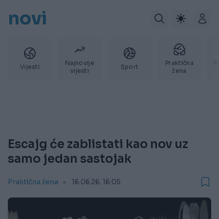
novi
Najnovije
Praktična
P
Vijesti
Sport
vijesti
žena
Escajg će zablistati kao nov uz
samo jedan sastojak
Praktična žena
16.06.26. 16:05