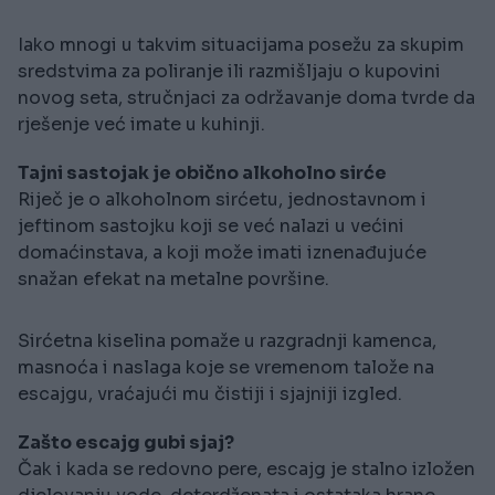
Iako mnogi u takvim situacijama posežu za skupim
sredstvima za poliranje ili razmišljaju o kupovini
novog seta, stručnjaci za održavanje doma tvrde da
rješenje već imate u kuhinji.
Tajni sastojak je obično alkoholno sirće
Riječ je o alkoholnom sirćetu, jednostavnom i
jeftinom sastojku koji se već nalazi u većini
domaćinstava, a koji može imati iznenađujuće
snažan efekat na metalne površine.
Sirćetna kiselina pomaže u razgradnji kamenca,
masnoća i naslaga koje se vremenom talože na
escajgu, vraćajući mu čistiji i sjajniji izgled.
Zašto escajg gubi sjaj?
Čak i kada se redovno pere, escajg je stalno izložen