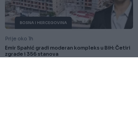
BOSNA I HERCEGOVINA
Prije oko 1h
Emir Spahić gradi moderan kompleks u BiH: Četiri
zgrade i 356 stanova
Saznaj više