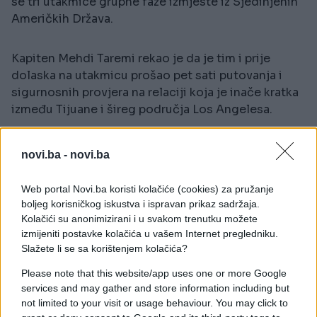
se tri utakmice grupne faze izmjeste iz Sjedinjenih
Američkih Država.
Kapiten Mehdi Taremi rekao je da je tim i prije
dolaska na utakmicu prošao pet sati putovanja i
sigurnosnih provjera na relaciji koja je inače kratka
između Tijuane i šireg područja Los Angelesa.
Taremi i Ghalenoei žalili su se i na izostanak važnih
novi.ba -
novi.ba
članova delegacije, među njima predsjednika
iranskog saveza, dijela stručnog štaba i medijskih
Web portal Novi.ba koristi kolačiće (cookies) za pružanje
službenika, kojima SAD nisu izdale vize.
boljeg korisničkog iskustva i ispravan prikaz sadržaja.
Kolačići su anonimizirani i u svakom trenutku možete
"Mislim da FIFA mora da nam pomogne više od
izmijeniti postavke kolačića u vašem Internet pregledniku.
ovoga... Sve je za nas, zapravo, kao katastrofa",
Slažete li se sa korištenjem kolačića?
rekao je Taremi.
Please note that this website/app uses one or more Google
Iran je u prvom kolu odigrao 2:2 protiv Novog
services and may gather and store information including but
Zelanda, iako je dva puta zaostajao. Elijah Just je
not limited to your visit or usage behaviour. You may click to