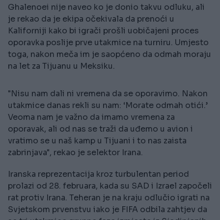
Ghalenoei nije naveo ko je donio takvu odluku, ali
je rekao da je ekipa očekivala da prenoći u
Kaliforniji kako bi igrači prošli uobičajeni proces
oporavka poslije prve utakmice na turniru. Umjesto
toga, nakon meča im je saopćeno da odmah moraju
na let za Tijuanu u Meksiku.
"Nisu nam dali ni vremena da se oporavimo. Nakon
utakmice danas rekli su nam: ‘Morate odmah otići.’
Veoma nam je važno da imamo vremena za
oporavak, ali od nas se traži da uđemo u avion i
vratimo se u naš kamp u Tijuani i to nas zaista
zabrinjava", rekao je selektor Irana.
Iranska reprezentacija kroz turbulentan period
prolazi od 28. februara, kada su SAD i Izrael započeli
rat protiv Irana. Teheran je na kraju odlučio igrati na
Svjetskom prvenstvu iako je FIFA odbila zahtjev da