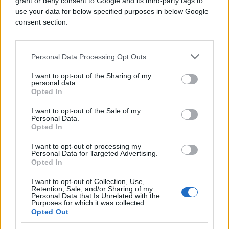
grant or deny consent to Google and its third-party tags to
pogađao na početku oba poluvremena za Novi
use your data for below specified purposes in below Google
Zeland, dok su Iranci uzvratili golovima Ramina
consent section.
Rezaeiana i Mohammada Mohebija, koji je u 64.
minuti postavio konačnih 2:2.
Personal Data Processing Opt Outs
Preostale utakmice u grupi Iran igra protiv Belgije u
Inglewoodu i Egipta u Seattleu, a sve četiri
I want to opt-out of the Sharing of my
personal data.
selekcije nakon prvog kola imaju po jedan bod.
Opted In
I want to opt-out of the Sale of my
Personal Data.
Opted In
I want to opt-out of processing my
Personal Data for Targeted Advertising.
#Iran
#Svjetsko prvenstvo
Opted In
I want to opt-out of Collection, Use,
#SAD
Retention, Sale, and/or Sharing of my
Personal Data that Is Unrelated with the
Purposes for which it was collected.
Opted Out