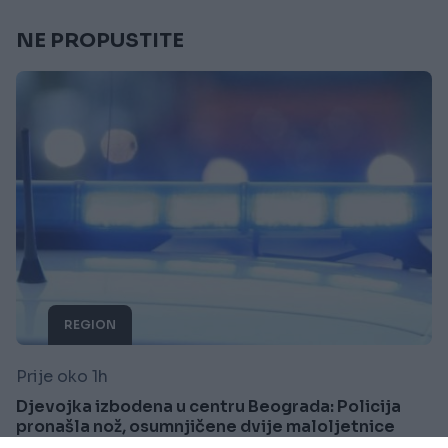
NE PROPUSTITE
REGION
Prije oko 1h
Djevojka izbodena u centru Beograda: Policija
pronašla nož, osumnjičene dvije maloljetnice