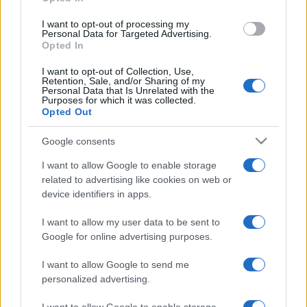
@tod_bybein
محمد محبي يدرك التعادل لإيران.. 2-2 في مباراة لا تهدأ
I want to opt-out of processing my
Personal Data for Targeted Advertising.
Mohammad Mohebbi levels for Iran.. 2-2 in a match
Opted In
that won't slow down
♬ original sound - TOD by beIN
I want to opt-out of Collection, Use,
Retention, Sale, and/or Sharing of my
Personal Data that Is Unrelated with the
Purposes for which it was collected.
Dio navijača osudio je takav potez, smatrajući ga
Opted Out
neprimjerenim, dok su pojedini otišli korak dalje i
zatražili sankcije za iransku reprezentaciju.
Google consents
„Ovo je direktna prijetnja, izbacite ih sa
I want to allow Google to enable storage
related to advertising like cookies on web or
Svjetskog prvenstva“,
jedan je od komentara koji
device identifiers in apps.
se pojavio na društvenim mrežama.
I want to allow my user data to be sent to
Google for online advertising purposes.
I want to allow Google to send me
personalized advertising.
#Iran
#Novi Zeland