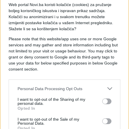
Nakon ovog susreta sve četiri reprezentacije u
Web portal Novi.ba koristi kolačiće (cookies) za pružanje
grupi imaju po jedan bod, jer su Belgija i Egipat
boljeg korisničkog iskustva i ispravan prikaz sadržaja.
Kolačići su anonimizirani i u svakom trenutku možete
ranije remizirali rezultatom 1:1 u Seattleu.
izmijeniti postavke kolačića u vašem Internet pregledniku.
Slažete li se sa korištenjem kolačića?
Novi Zeland poveo je već u sedmoj minuti golom
Please note that this website/app uses one or more Google
Elijaha Justa. Iran je izjednačio u 31. minuti preko
services and may gather and store information including but
Ramina Rezaeiana.
not limited to your visit or usage behaviour. You may click to
grant or deny consent to Google and its third-party tags to
Just je svojim drugim pogotkom na utakmici u 54.
use your data for below specified purposes in below Google
minuti ponovo doveo Novi Zeland u vodstvo od 2:1,
consent section.
ali je samo deset minuta kasnije Mohammad
Mohebi pogodio za konačnih 2:2.
Personal Data Processing Opt Outs
Ipak, više od samog rezultata pažnju javnosti
I want to opt-out of the Sharing of my
personal data.
privukla je Mohebijeva proslava gola. Iranski
Opted In
reprezentativac je nakon pogotka napravio gestu
pucanja prema tribinama, što je izazvalo brojne
I want to opt-out of the Sale of my
Personal Data.
reakcije na društvenim mrežama.
Opted In