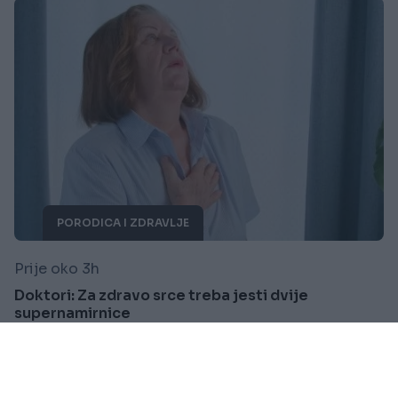
PORODICA I ZDRAVLJE
Prije oko 3h
Doktori: Za zdravo srce treba jesti dvije
supernamirnice
Saznaj više