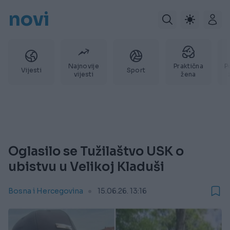
novi
Najnovije
Praktična
P
Vijesti
Sport
vijesti
žena
Oglasilo se Tužilaštvo USK o
ubistvu u Velikoj Kladuši
Bosna i Hercegovina
15.06.26. 13:16