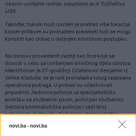
obavio uviđajne radnje, saopćeno je iz Tužilaštva
USK.
Također, tokom noći izvršen je pretres više lokacija
kojom prilikom su pronađeni predmeti koji se mogu
koristiti kao dokaz u daljnjem krivičnom postupku.
Na osnovu provedenih radnji kao lice koje se
dovodi u vezu sa izvršenjem krivičnog djela ubistva
identificiran je 27-godišnji Džaferović Benjamin iz
Velike Kladuše, te je radi pronalaska istog raspisana
operativna potraga. U potrazi su učestvovali
pripadnici Jedinice policije za specijalističku
podršku sa službenim psom, policijski službenici
Sektora kriminalističke policije i veći broj
policijskih službenika Policijske stanice Velika
Kladuša.
novi.ba -
novi.ba
Džaferović je lociran na području grada Bihaća gdje