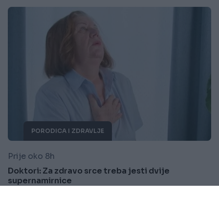
PORODICA I ZDRAVLJE
Prije oko 8h
Doktori: Za zdravo srce treba jesti dvije
supernamirnice
Saznaj više