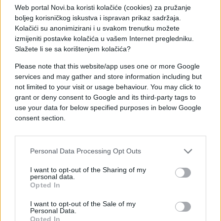
Web portal Novi.ba koristi kolačiće (cookies) za pružanje
je lišen slobode.
boljeg korisničkog iskustva i ispravan prikaz sadržaja.
Kolačići su anonimizirani i u svakom trenutku možete
Nakon kriminalističke obrade isti će biti predan
izmijeniti postavke kolačića u vašem Internet pregledniku.
postupajućem tužiocu Tužilaštva, koji će ga ispitati
Slažete li se sa korištenjem kolačića?
i nakon toga odlučiti o daljnjim mjerama i radnjama.
Please note that this website/app uses one or more Google
services and may gather and store information including but
not limited to your visit or usage behaviour. You may click to
grant or deny consent to Google and its third-party tags to
use your data for below specified purposes in below Google
consent section.
#velika kladusa
#Tužilaštvo USK
Personal Data Processing Opt Outs
I want to opt-out of the Sharing of my
personal data.
Opted In
I want to opt-out of the Sale of my
Personal Data.
Opted In