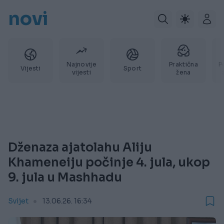
novi
Najnovije
Praktična
P
Vijesti
Sport
vijesti
žena
Dženaza ajatolahu Aliju
Khameneiju počinje 4. jula, ukop
9. jula u Mashhadu
Svijet
13.06.26. 16:34