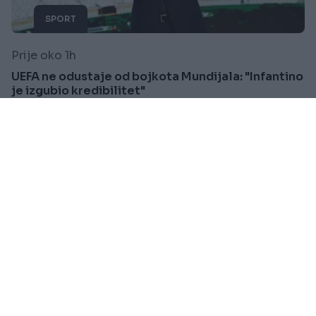
SPORT
Prije oko 1h
UEFA ne odustaje od bojkota Mundijala: "Infantino
je izgubio kredibilitet"
Saznaj više