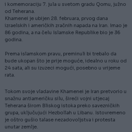
i komemoraciju 7. jula u svetom gradu Qomu, južno
od Teherana.
Khamenei je ubijen 28. februara, prvog dana
izraelskih i američkih zračnih napada na Iran. Imao je
86 godina, a na čelu Islamske Republike bio je 36
godina.
Prema islamskom pravu, preminuli bi trebalo da
bude ukopan što je prije moguće, idealno u roku od
24 sata, ali su izuzeci mogući, posebno u vrijeme
rata.
Tokom svoje vladavine Khamenei je Iran pretvorio u
snažnu antiameričku silu, šireći vojni utjecaj
Teherana širom Bliskog istoka preko savezničkih
grupa, uključujući Hezbollah u Libanu. Istovremeno
je oštro gušio talase nezadovoljstva i protesta
unutar zemlje.