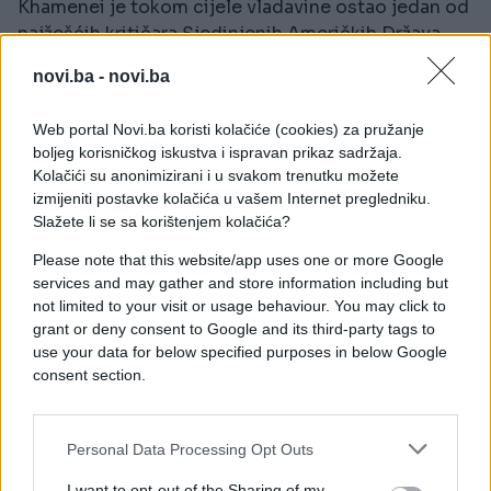
Khamenei je tokom cijele vladavine ostao jedan od
najžešćih kritičara Sjedinjenih Američkih Država,
dok su uzastopne američke administracije
novi.ba -
novi.ba
bezuspješno pokušavale riješiti spor s Iranom oko
njegovog nuklearnog programa.
Web portal Novi.ba koristi kolačiće (cookies) za pružanje
boljeg korisničkog iskustva i ispravan prikaz sadržaja.
Zračni napad u kojem je ubijen sravnio je s tlom
Kolačići su anonimizirani i u svakom trenutku možete
njegov kompleks u centralnom Teheranu. Njegov
izmijeniti postavke kolačića u vašem Internet pregledniku.
56-godišnji sin Mojtaba, koji je u napadu izgubio
Slažete li se sa korištenjem kolačića?
suprugu i sam bio ranjen, naslijedio ga je na funkciji
Please note that this website/app uses one or more Google
vrhovnog vođe.
services and may gather and store information including but
not limited to your visit or usage behaviour. You may click to
Pakistanski premijer Shehbaz Sharif izjavio je u
grant or deny consent to Google and its third-party tags to
subotu da su Iran i Sjedinjene Američke Države
use your data for below specified purposes in below Google
postigli okvir za mirovni sporazum nakon više od tri
consent section.
mjeseca rata, te da se očekuje potpisivanje
početnog dogovora u naredna 24 sata.
Personal Data Processing Opt Outs
I want to opt-out of the Sharing of my