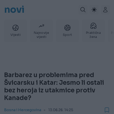
novi
Najnovije
Praktična
P
Vijesti
Sport
vijesti
žena
Barbarez u problemima pred
Švicarsku i Katar: Jesmo li ostali
bez heroja iz utakmice protiv
Kanade?
Bosna i Hercegovina
13.06.26. 14:25