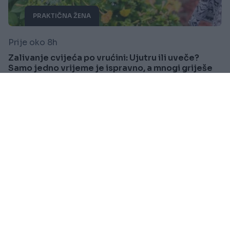
PRAKTIČNA ŽENA
Prije oko 8h
Zalivanje cvijeća po vrućini: Ujutru ili uveče?
Samo jedno vrijeme je ispravno, a mnogi griješe
Saznaj više