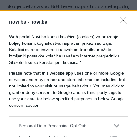
Iako je defanzivac BiH teren napustio uz nelagodu,
prve procjene ukazuju na to da nije riječ o težem
zdravstvenom problemu. U stručnom štabu
novi.ba -
novi.ba
reprezentacije zasad vlada optimizam, a očekuje se
da će Kolašinac uskoro biti potpuno spreman.
Web portal Novi.ba koristi kolačiće (cookies) za pružanje
boljeg korisničkog iskustva i ispravan prikaz sadržaja.
Bosnu i Hercegovinu naredni izazov na Mundijalu
Kolačići su anonimizirani i u svakom trenutku možete
izmijeniti postavke kolačića u vašem Internet pregledniku.
očekuje 18. juna u Los Angelesu, gdje će odmjeriti
Slažete li se sa korištenjem kolačića?
snage sa selekcijom Švicarske. Nastup Kolašinca u
tom susretu, prema trenutnim informacijama, ne bi
Please note that this website/app uses one or more Google
trebao biti upitan.
services and may gather and store information including but
not limited to your visit or usage behaviour. You may click to
grant or deny consent to Google and its third-party tags to
use your data for below specified purposes in below Google
consent section.
#sergej barbarez
#Mundijal
Personal Data Processing Opt Outs