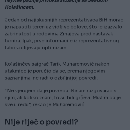
najviše pažnje privukla situacija sa Seadom
Kolašincem.
Jedan od najiskusnijih reprezentativaca BiH morao
je napustiti teren uz vidljive bolove, što je izazvalo
zabrinutost u redovima Zmajeva pred nastavak
turnira. Ipak, prve informacije iz reprezentativnog
tabora ulijevaju optimizam.
Kolašinčev saigrač Tarik Muharemović nakon
utakmice je poručio da se, prema njegovim
saznanjima, ne radi o ozbiljnijoj povredi.
“Ne vjerujem da je povreda. Nisam razgovarao s
njim, ali koliko znam, to su bili grčevi. Mislim da je
sve u redu”, rekao je Muharemović.
Nije riječ o povredi?