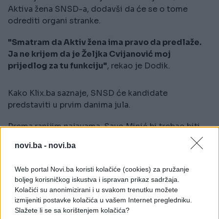
Aktiva žena SNSD-a, dodavši da će se o tome
odrediti organi stranke.
"Smatram da Aktiv žena ima pravo da predlaže.
Ja ne krijem da je Željka Cvijanović moj
prijedlog za tu funkciju"
, rekao je Dodik.
Kako Klix.ba saznaje, SNSD će kandidate
predstaviti u prvim danima jula.
Prema ranijim najavama, Savo Minić bi trebao biti
kandidat za predsjednika RS-a, a Željka Cvijanović
novi.ba -
novi.ba
za Predsjedništvo BiH.
Web portal Novi.ba koristi kolačiće (cookies) za pružanje
boljeg korisničkog iskustva i ispravan prikaz sadržaja.
Kolačići su anonimizirani i u svakom trenutku možete
izmijeniti postavke kolačića u vašem Internet pregledniku.
Slažete li se sa korištenjem kolačića?