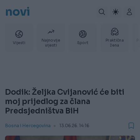
novi
Najnovije
Praktična
P
Vijesti
Sport
vijesti
žena
Dodik: Željka Cvijanović će biti
moj prijedlog za člana
Predsjedništva BiH
Bosna i Hercegovina
13.06.26. 14:16