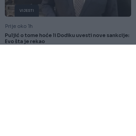
VIJESTI
Prije oko 1h
Puljić o tome hoće li Dodiku uvesti nove sankcije:
Evo šta je rekao
Saznaj više