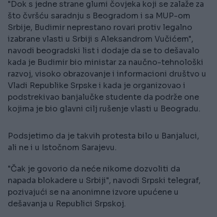
"Dok s jedne strane glumi čovjeka koji se zalaže za
što čvršću saradnju s Beogradom i sa MUP-om
Srbije, Budimir neprestano rovari protiv legalno
izabrane vlasti u Srbiji s Aleksandrom Vučićem",
navodi beogradski list i dodaje da se to dešavalo
kada je Budimir bio ministar za naučno-tehnološki
razvoj, visoko obrazovanje i informacioni društvo u
Vladi Republike Srpske i kada je organizovao i
podstrekivao banjalučke studente da podrže one
kojima je bio glavni cilj rušenje vlasti u Beogradu.
Podsjetimo da je takvih protesta bilo u Banjaluci,
ali ne i u Istočnom Sarajevu.
"Čak je govorio da neće nikome dozvoliti da
napada blokadere u Srbiji", navodi Srpski telegraf,
pozivajući se na anonimne izvore upućene u
dešavanja u Republici Srpskoj.