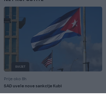
SVIJET
Prije oko 8h
SAD uvele nove sankcije Kubi
Saznaj više