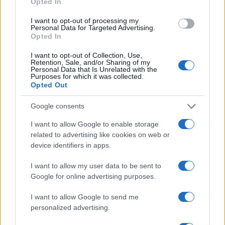
u Vladi koju je vodio Višković).
Opted In
I want to opt-out of processing my
Inače, mnogi u SNSD-u su se pitali otkud
Personal Data for Targeted Advertising.
iznenadna i tolika bliskost Dodika i Budimira, a za
Opted In
mnoge je bilo iznenađenje i njegovo imenovanje u
I want to opt-out of Collection, Use,
Vladu RS.
Retention, Sale, and/or Sharing of my
Personal Data that Is Unrelated with the
Purposes for which it was collected.
Opted Out
Google consents
I want to allow Google to enable storage
#Željko Budimir
related to advertising like cookies on web or
device identifiers in apps.
I want to allow my user data to be sent to
Google for online advertising purposes.
I want to allow Google to send me
personalized advertising.