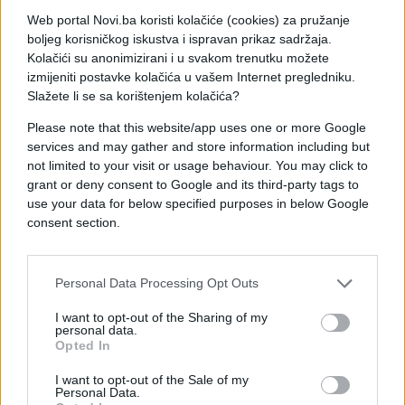
poznata po veoma oštrim stavovima protiv vlasti u
Web portal Novi.ba koristi kolačiće (cookies) za pružanje
Srbiji.
boljeg korisničkog iskustva i ispravan prikaz sadržaja.
Kolačići su anonimizirani i u svakom trenutku možete
List navodi da se njihov sagovornik, čije ime nisu
izmijeniti postavke kolačića u vašem Internet pregledniku.
otkrili, pita kako to da je Budimir nakon toga
Slažete li se sa korištenjem kolačića?
izabran u vladu Save Minića za ministra unutrašnjih
Please note that this website/app uses one or more Google
poslova Republike Srpske.
services and may gather and store information including but
not limited to your visit or usage behaviour. You may click to
Inače, Budimir je veoma blizak sa Miloradom
grant or deny consent to Google and its third-party tags to
Dodikom i prati ga tokom svake njegove posjete
use your data for below specified purposes in below Google
Rusiji dok je on bio predsjednik ali i nakon što je
consent section.
otišao sa te funkcije.
Kako BN saznaje, jedne prilike se bivši premijer
Personal Data Processing Opt Outs
Radovan Višković požalio jednom banjalučlom
privredniku, koji ga je pitao "zašto Dodiku ne
I want to opt-out of the Sharing of my
personal data.
predloži da vodi privrednu delegaciju u Rusiju", on
Opted In
odgovorio: "Neće ni mene da povede, a vodi onog
I want to opt-out of the Sale of my
Budimira" (tada je bio ministar visokog obrazovanja
Personal Data.