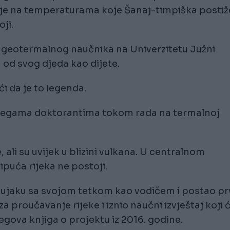
e na temperaturama koje Šanaj-timpiška postiž
ji.
za geotermalnog naučnika na Univerzitetu Južni
u od svog djeda kao dijete.
ći da je to legenda.
olegama doktorantima tokom rada na termalnoj
 ali su uvijek u blizini vulkana. U centralnom
uća rijeka ne postoji.
ujaku sa svojom tetkom kao vodičem i postao pr
proučavanje rijeke i iznio naučni izvještaj koji 
jegova knjiga o projektu iz 2016. godine.