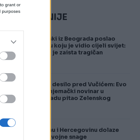
to grant or
ed purposes
NAJČITANIJE
1
Zelenski iz Beograda poslao
poruku koju je vidio cijeli svijet:
Povod je zaista tragičan
2
Sve se desilo pred Vučićem: Evo
šta je njemački novinar u
Beogradu pitao Zelenskog
U Bosnu i Hercegovinu dolaze
velike vojne snage