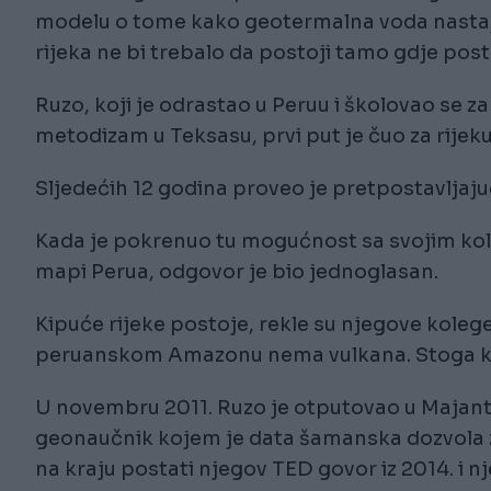
modelu o tome kako geotermalna voda nastaj
rijeka ne bi trebalo da postoji tamo gdje posto
Ruzo, koji je odrastao u Peruu i školovao se 
metodizam u Teksasu, prvi put je čuo za rijek
Sljedećih 12 godina proveo je pretpostavljaju
Kada je pokrenuo tu mogućnost sa svojim k
mapi Perua, odgovor je bio jednoglasan.
Kipuće rijeke postoje, rekle su njegove kolege,
peruanskom Amazonu nema vulkana. Stoga kip
U novembru 2011. Ruzo je otputovao u Majant
geonaučnik kojem je data šamanska dozvola za 
na kraju postati njegov TED govor iz 2014. i n