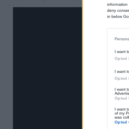
information 
deny consent
in below Go
Persona
I want t
Opted 
I want t
Opted 
I want 
Advertis
Opted 
I want t
of my P
was col
Opted 