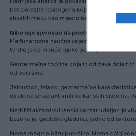
Hemijska analiza je pokazala da je voda, p
bez parazita i patogena koji zagađuju većinu 
shvatili rijeku kao mjesto iscjeljenja, ali i opa
Niko nije vjerovao da postoji
Međunarodna naučna zajednica je donedavno 
tvrdio je da kipuće rijeke postoje samo u blizi
Geotermalna toplina koja ih održava dolazi 
od površine.
Jelouston, Island, geotermalne karakteristike
direktno iznad aktivnih vulkanskih sistema. P
Najbliži aktivni vulkanski centar udaljen je 
bazena je, geološki gledano, jedno od tektons
Nema magme blizu površine. Nema očigledno