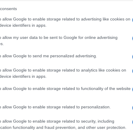
consents
o allow Google to enable storage related to advertising like cookies on
evice identifiers in apps.
erature gotovo ključanja u svom najtoplijem
 udaljenosti od nekoliko kilometara od njenog
o allow my user data to be sent to Google for online advertising
s.
to allow Google to send me personalized advertising.
 je dovoljno vruć da bude smrtonosan za sve što u
o allow Google to enable storage related to analytics like cookies on
evice identifiers in apps.
eo više od decenije proučavajući rijeku, kazao je
brzo preminu.
o allow Google to enable storage related to functionality of the website
kupljenu iz hladnijih nizvodnih dijelova, za kuvanj
o allow Google to enable storage related to personalization.
koliko usmena istorija ovog područja bilježi. Ova
a piće nakon što se ohladi.
o allow Google to enable storage related to security, including
cation functionality and fraud prevention, and other user protection.