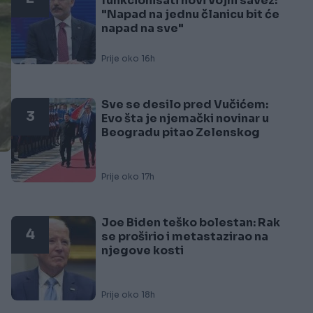
funkcionisati novi vojni savez:
"Napad na jednu članicu bit će
napad na sve"
Prije oko 16h
Sve se desilo pred Vučićem:
3
Evo šta je njemački novinar u
Beogradu pitao Zelenskog
Prije oko 17h
Joe Biden teško bolestan: Rak
4
se proširio i metastazirao na
njegove kosti
Prije oko 18h