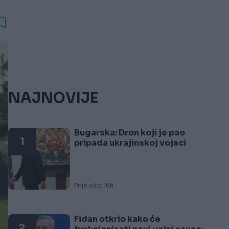
NAJNOVIJE
Bugarska: Dron koji je pao
1
pripada ukrajinskoj vojsci
Prije oko 16h
Fidan otkrio kako će
2