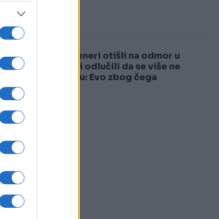
3
4
Penzioneri otišli na odmor u
Italiju i odlučili da se više ne
vraćaju: Evo zbog čega
e,