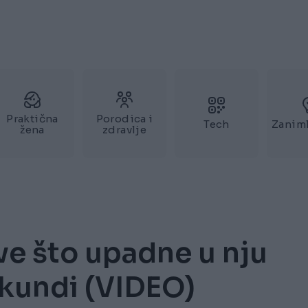
Praktična
Porodica i
Tech
Zaniml
žena
zdravlje
Sve što upadne u nju
ekundi (VIDEO)