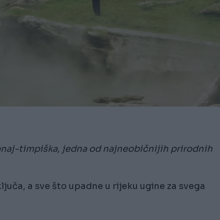
anaj-timpiška, jedna od najneobičnijih prirodnih
ljuča, a sve što upadne u rijeku ugine za svega