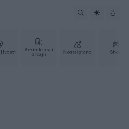
Arhitektura i
jivosti
Nostalgicno
Show
dizajn