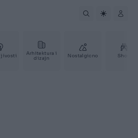
Arhitektura i
jivosti
Nostalgicno
Show
dizajn