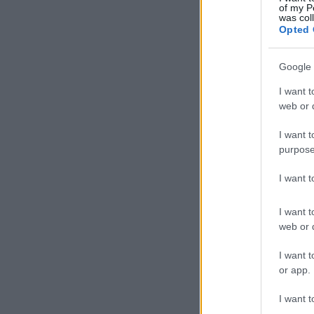
of my P
was col
Opted 
Google 
I want t
web or d
I want t
purpose
I want 
I want t
web or d
I want t
or app.
I want t