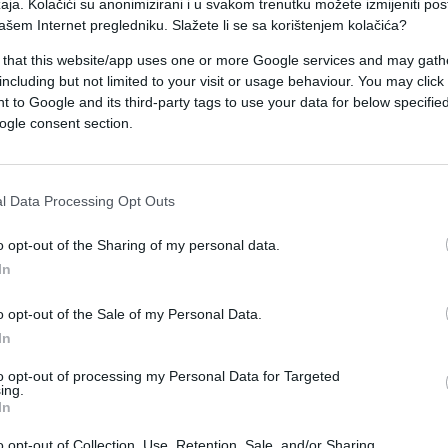
aja. Kolačići su anonimizirani i u svakom trenutku možete izmijeniti po
e.
ašem Internet pregledniku. Slažete li se sa korištenjem kolačića?
 that this website/app uses one or more Google services and may gath
i ministar prometa i komunikacija Edin Forto,
including but not limited to your visit or usage behaviour. You may click 
ar za ljudska prava i izbjeglice Nerin Dizdar,
 to Google and its third-party tags to use your data for below specifi
i.
ogle consent section.
dišnjem Mundijalu igra protiv Kanade večeras o
l Data Processing Opt Outs
o opt-out of the Sharing of my personal data.
In
o opt-out of the Sale of my Personal Data.
In
#Bosna i Hercegovina
#Elmedin Konaković
to opt-out of processing my Personal Data for Targeted
ing.
In
o opt-out of Collection, Use, Retention, Sale, and/or Sharing