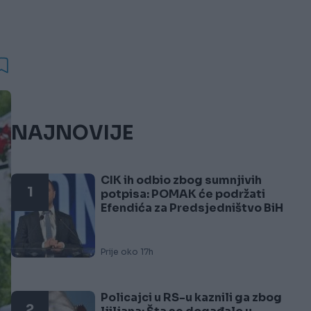
NAJNOVIJE
CIK ih odbio zbog sumnjivih
1
potpisa: POMAK će podržati
Efendića za Predsjedništvo BiH
Prije oko 17h
Policajci u RS-u kaznili ga zbog
2