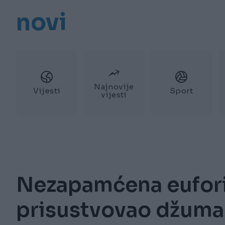
novi
Najnovije
Vijesti
Sport
vijesti
Nezapamćena eufori
prisustvovao džuma