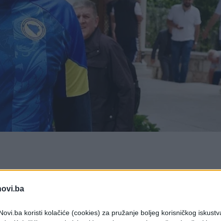
ine Elmedin Konaković bio je danas na džuma-
entacije Bosne i Hercegovine.
novi.ba
jela vlada ulicama širom Bosne i Hercegovine, a
ovi.ba koristi kolačiće (cookies) za pružanje boljeg korisničkog iskustv