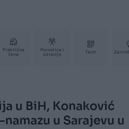
Praktična
Porodica i
Tech
Zaniml
žena
zdravlje
ja u BiH, Konaković
-namazu u Sarajevu u