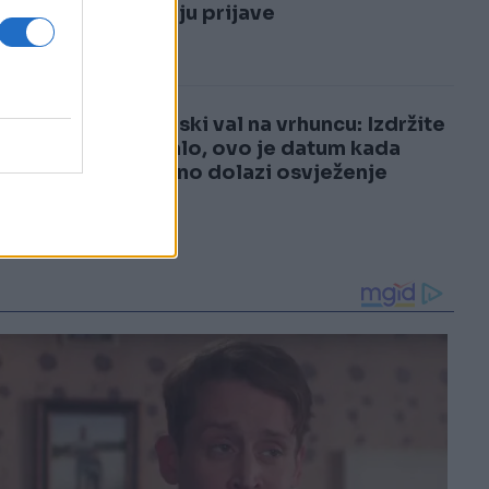
3
otvaraju prijave
4
Toplinski val na vrhuncu: Izdržite
još malo, ovo je datum kada
konačno dolazi osvježenje