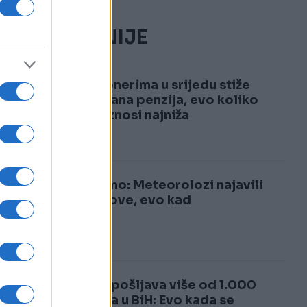
NAJČITANIJE
1
Penzionerima u srijedu stiže
povećana penzija, evo koliko
sada iznosi najniža
2
Konačno: Meteorolozi najavili
pljuskove, evo kad
Lidl zapošljava više od 1.000
radnika u BiH: Evo kada se