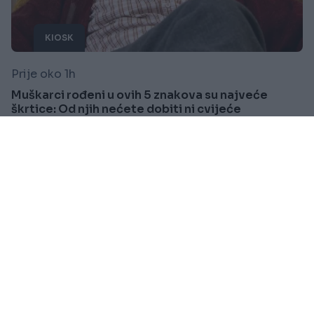
KIOSK
Prije oko 1h
Muškarci rođeni u ovih 5 znakova su najveće
škrtice: Od njih nećete dobiti ni cvijeće
Saznaj više