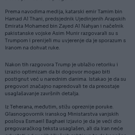
Prema navodima medija, katarski emir Tamim bin
Hamad Al Thani, predsjednik Ujedinjenih Arapskih
Emirata Mohamed bin Zayed Al Nahyan i načelnik
pakistanske vojske Asim Munir razgovarali su s
Trumpom i prenijeli mu uvjerenje da je sporazum s
Iranom na dohvat ruke.
Nakon tih razgovora Trump je ublažio retoriku i
izrazio optimizam da bi dogovor mogao biti
postignut već u narednim danima. Istakao je da su
pregovori značajno napredovali te da preostaje
usaglašavanje završnih detalja.
Iz Teherana, međutim, stižu opreznije poruke.
Glasnogovornik iranskog Ministarstva vanjskih
poslova Esmaeil Baghaei izjavio je da je veći dio
pregovaračkog teksta usaglašen, ali da Iran neće