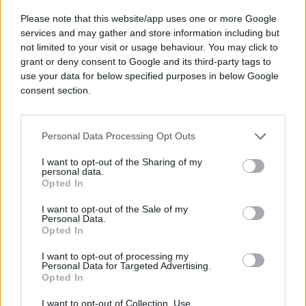
dogovor mora uključivati ograničenja iranskog
Please note that this website/app uses one or more Google
nuklearnog programa, smanjenje raketnih
services and may gather and store information including but
kapaciteta i prekid podrške oružanim grupama u
not limited to your visit or usage behaviour. You may click to
regionu.
grant or deny consent to Google and its third-party tags to
use your data for below specified purposes in below Google
Iako postoje naznake napretka, diplomate
consent section.
upozoravaju da konačni sporazum još nije
postignut te da ostaje niz otvorenih pitanja koja bi
mogla usporiti ili zaustaviti pregovore. Za sada je
Personal Data Processing Opt Outs
izvjesno samo da su sve strane nastavile
I want to opt-out of the Sharing of my
diplomatske kontakte kako bi izbjegle daljnju
personal data.
Opted In
eskalaciju krize.
I want to opt-out of the Sale of my
Personal Data.
Opted In
I want to opt-out of processing my
Personal Data for Targeted Advertising.
Opted In
#Donald Trump
#teheran
I want to opt-out of Collection, Use,