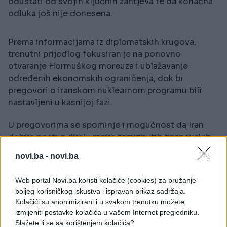
odustati od svojih ključnih zahtjeva te da konačna
odluka još nije donesena.
Prema informacijama iz diplomatskih krugova,
trenutni prijedlog fokusiran je na ponovno
otvaranje Hormuškog moreuza i ublažavanje
određenih ekonomskih ograničenja, dok bi
pregovori o iranskom nuklearnom programu bili
nastavljeni u kasnijoj fazi.
U pregovorima se spominje i mogućnost da Iran
dobije pristup dijelu ranije zamrznutih finansijskih
sredstava vrijednih više od 16 milijardi dolara. Takav
novi.ba -
novi.ba
potez mogao bi predstavljati privremeno
ekonomsko olakšanje bez formalnog ukidanja
Web portal Novi.ba koristi kolačiće (cookies) za pružanje
sankcija.
boljeg korisničkog iskustva i ispravan prikaz sadržaja.
Kolačići su anonimizirani i u svakom trenutku možete
Mogući sporazum izaziva zabrinutost u Izraelu.
izmijeniti postavke kolačića u vašem Internet pregledniku.
Premijer Benjamin Netanyahu insistira da svaki
Slažete li se sa korištenjem kolačića?