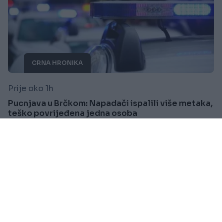
CRNA HRONIKA
Prije oko 1h
Pucnjava u Brčkom: Napadači ispalili više metaka,
teško povrijeđena jedna osoba
Saznaj više