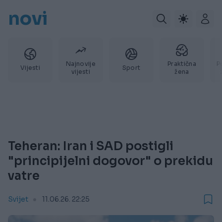
novi
Najnovije
Praktična
P
Vijesti
Sport
vijesti
žena
Teheran: Iran i SAD postigli
"principijelni dogovor" o prekidu
vatre
Svijet
11.06.26. 22:25