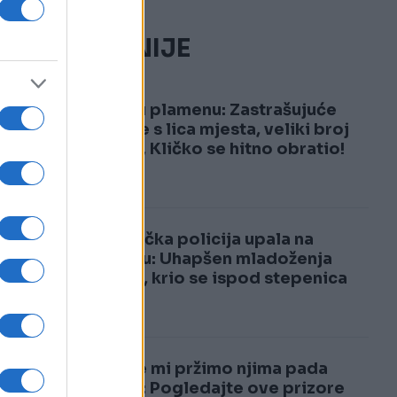
NAJČITANIJE
1
Kijev u plamenu: Zastrašujuće
snimke s lica mjesta, veliki broj
žrtava, Kličko se hitno obratio!
2
Njemačka policija upala na
svadbu: Uhapšen mladoženja
Marko, krio se ispod stepenica
Dok se mi pržimo njima pada
snijeg: Pogledajte ove prizore