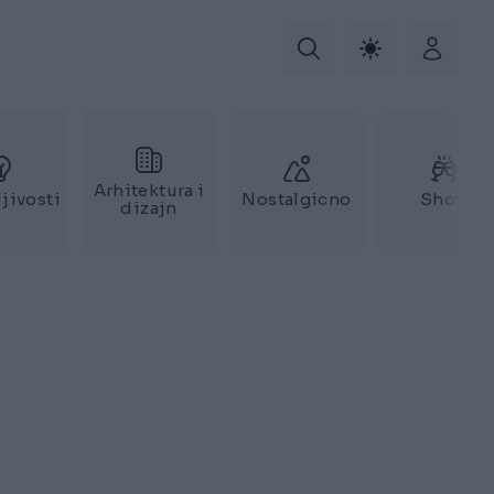
Arhitektura i
jivosti
Nostalgicno
Show
dizajn