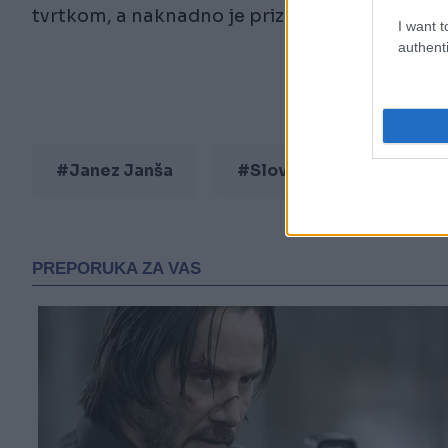
tvrtkom, a naknadno je priznao susret s njez
I want t
authenti
#Janez Janša
#Slovenija
#izrae