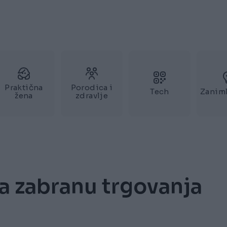
Praktična
Porodica i
Tech
Zaniml
žena
zdravlje
la zabranu trgovanja