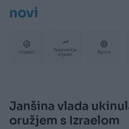
novi
Najnovije
Vijesti
Sport
vijesti
Janšina vlada ukinu
oružjem s Izraelom