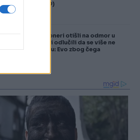
3
(VIDEO)
4
Penzioneri otišli na odmor u
Italiju i odlučili da se više ne
vraćaju: Evo zbog čega