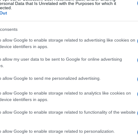
ersonal Data that Is Unrelated with the Purposes for which it
iznanje Palestine.
lected.
Out
i je dan telefonski razgovarao s izraelskim
consents
 o najavljenom otvaranju izraelskog
o allow Google to enable storage related to advertising like cookies on
evice identifiers in apps.
pozdravio kao pravednu odluku, posebno hvaleći
o allow my user data to be sent to Google for online advertising
s.
lj Izraela. Zajedno ćemo postići velike stvari",
to allow Google to send me personalized advertising.
o allow Google to enable storage related to analytics like cookies on
evice identifiers in apps.
ampanje koje je obilježio i skandal s tajnim
alo da iza njih stoji izraelska privatna
o allow Google to enable storage related to functionality of the website
o allow Google to enable storage related to personalization.
ijersku poziciju, isprva je negirao kontakt s