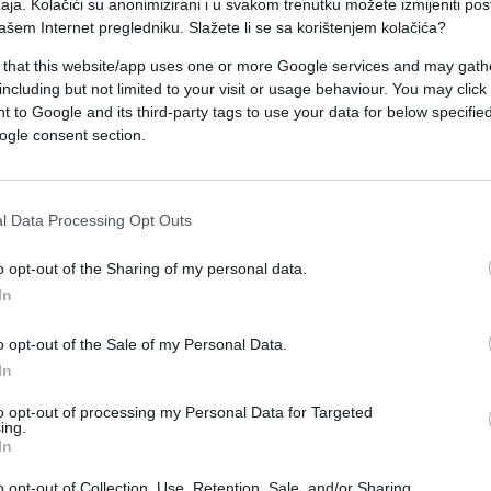
aja. Kolačići su anonimizirani i u svakom trenutku možete izmijeniti po
ašem Internet pregledniku. Slažete li se sa korištenjem kolačića?
o mjerama protiv Izraela koje, kako tvrdi, nikada
 that this website/app uses one or more Google services and may gath
.
including but not limited to your visit or usage behaviour. You may click 
 to Google and its third-party tags to use your data for below specifi
glasila personama non grata izraelskog ministra
ogle consent section.
istra financija Bezalela Smotricha, krajnje desne
l Data Processing Opt Outs
e kojima su poticali na nasilje i teška kršenja
o opt-out of the Sharing of my personal data.
In
a uvoz robe iz ilegalnih izraelskih naselja na
o opt-out of the Sale of my Personal Data.
In
em rujna proglasila je nepoželjnom osobom i
to opt-out of processing my Personal Data for Targeted
ing.
In
službenog preuzimanja mandata, s pročelja zgrad
beralna prethodnica simbolično istaknula u svibnj
o opt-out of Collection, Use, Retention, Sale, and/or Sharing