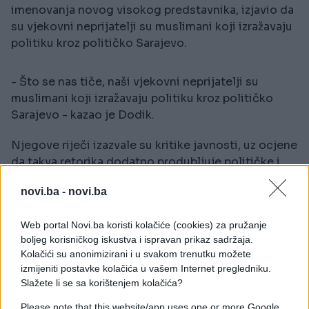
imenovanja novog visokog predstavnika, izjavio da
su vjekovni neprijatelji su muslimani koji izražavaju
politiku kroz političko Sarajevo.
- Što se nas tiče, naši vjekovni neprijatelji su
muslimani koji izražavaju politiku kroz političko
Sarajevo - kazao je Dodik.
Njegove riječi izazvale su kritike javnosti, uz ocjene
da takva retorika dodatno produbljuje političke i
društvene podjele u Bosni i Hercegovini.
novi.ba -
novi.ba
Posebno je otvoreno pitanje kako se takve izjave
Web portal Novi.ba koristi kolačiće (cookies) za pružanje
uklapaju u pozive međunarodnih zvaničnika na
boljeg korisničkog iskustva i ispravan prikaz sadržaja.
postizanje dogovora domaćih političkih
Kolačići su anonimizirani i u svakom trenutku možete
predstavnika bez posredovanja stranih institucija.
izmijeniti postavke kolačića u vašem Internet pregledniku.
Slažete li se sa korištenjem kolačića?
Please note that this website/app uses one or more Google