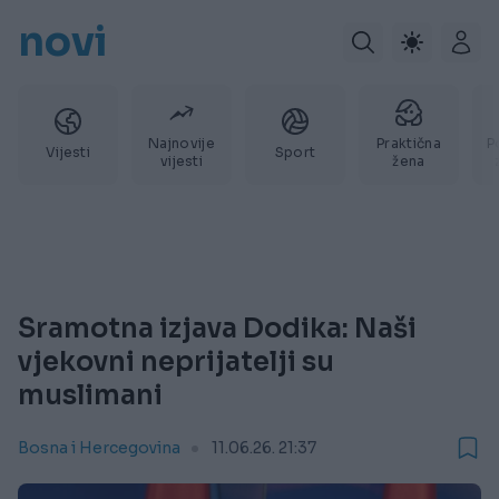
novi
Najnovije
Praktična
P
Vijesti
Sport
vijesti
žena
Sramotna izjava Dodika: Naši
vjekovni neprijatelji su
muslimani
Bosna i Hercegovina
11.06.26. 21:37