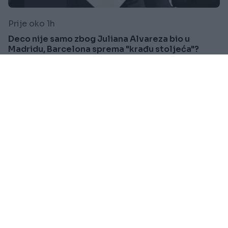
Prije oko 1h
Deco nije samo zbog Juliana Alvareza bio u
Madridu, Barcelona sprema "krađu stoljeća"?
Saznaj više