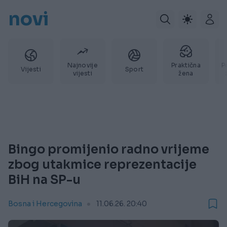
novi
Najnovije
Praktična
P
Vijesti
Sport
vijesti
žena
Bingo promijenio radno vrijeme
zbog utakmice reprezentacije
BiH na SP-u
Bosna i Hercegovina
11.06.26. 20:40