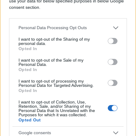
use your data for below specified purposes in below Google
susreti protiv Švicarske 18. juna i Katara 24. juna.
consent section.
Navijači širom zemlje s velikim očekivanjima
dočekuju prvi nastup reprezentacije na Mundijalu, a
Personal Data Processing Opt Outs
brojni poslodavci i ugostiteljski objekti već su
najavili posebne organizacije rada kako bi
I want to opt-out of the Sharing of my
personal data.
zaposlenici i građani mogli pratiti utakmicu.
Opted In
I want to opt-out of the Sale of my
Personal Data.
Opted In
I want to opt-out of processing my
Personal Data for Targeted Advertising.
Opted In
#Bingo
#Bosna i Hercegovina
I want to opt-out of Collection, Use,
Retention, Sale, and/or Sharing of my
Personal Data that Is Unrelated with the
Purposes for which it was collected.
Opted Out
Google consents