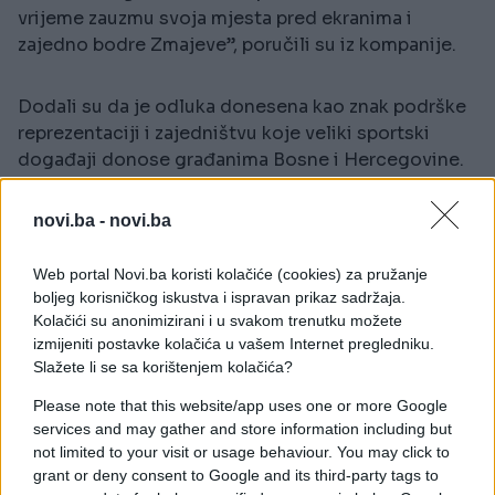
vrijeme zauzmu svoja mjesta pred ekranima i
zajedno bodre Zmajeve”, poručili su iz kompanije.
Dodali su da je odluka donesena kao znak podrške
reprezentaciji i zajedništvu koje veliki sportski
događaji donose građanima Bosne i Hercegovine.
“Svaki naš uspjeh isključivo je zajednički. Zato
novi.ba -
novi.ba
sutra zauzmimo pozicije i zajedno bodrimo naše”,
naveli su iz Binga.
Web portal Novi.ba koristi kolačiće (cookies) za pružanje
boljeg korisničkog iskustva i ispravan prikaz sadržaja.
Kolačići su anonimizirani i u svakom trenutku možete
BiH otvara nastup protiv Kanade
izmijeniti postavke kolačića u vašem Internet pregledniku.
Slažete li se sa korištenjem kolačića?
Utakmica protiv Kanade prva je od tri koje će
Please note that this website/app uses one or more Google
reprezentacija Bosne i Hercegovine odigrati u
services and may gather and store information including but
grupnoj fazi Svjetskog prvenstva.
not limited to your visit or usage behaviour. You may click to
grant or deny consent to Google and its third-party tags to
Nakon duela s domaćinom, Zmajeve očekuju još