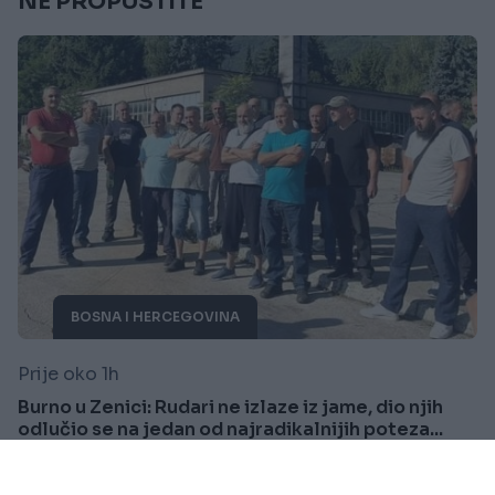
NE PROPUSTITE
BOSNA I HERCEGOVINA
Prije oko 1h
Burno u Zenici: Rudari ne izlaze iz jame, dio njih
odlučio se na jedan od najradikalnijih poteza...
Saznaj više