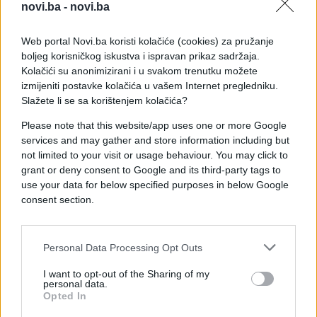
novi.ba -
novi.ba
Najveći dio troškova odnosi se upravo na naknadu
surogat majci, koja se u Sjedinjenim Državama
Web portal Novi.ba koristi kolačiće (cookies) za pružanje
boljeg korisničkog iskustva i ispravan prikaz sadržaja.
kreće između 50.000 i 70.000 eura, a isplaćuje se
Kolačići su anonimizirani i u svakom trenutku možete
po potpisivanju ugovora o surogat majčinstvu.
izmijeniti postavke kolačića u vašem Internet pregledniku.
Slažete li se sa korištenjem kolačića?
Ovaj slučaj je u javnosti izazvao veliku pažnju i
otvorio brojna pitanja o surogat majčinstvu, koje je
Please note that this website/app uses one or more Google
u mnogim zemljama i dalje predmet različitih
services and may gather and store information including but
not limited to your visit or usage behaviour. You may click to
pravnih i etičkih rasprava.
grant or deny consent to Google and its third-party tags to
use your data for below specified purposes in below Google
consent section.
Personal Data Processing Opt Outs
#Marija Šerifović
#surogat majka
I want to opt-out of the Sharing of my
personal data.
Opted In