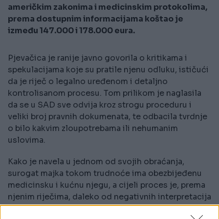
američkim zakonima i medicinskim protokolima,
prema dostupnim informacijama koštao je
između 147.000 i 178.000 eura.
Pjevačica je ranije javno govorila o kritikama i
spekulacijama koje su pratile njenu odluku, ističući
da je riječ o legalno uređenom i detaljno
kontrolisanom procesu. Tom prilikom je naglasila
da se u SAD sve odvija kroz strogu proceduru i
veliki broj pravnih dokumenata, te odbacila tvrdnje
o bilo kakvim zloupotrebama ili nehumanim
uslovima.
Kako je navela u jednom od svojih obraćanja,
surogat majka tokom trudnoće ima obezbijeđenu
medicinsku i kućnu njegu, a cijeli proces je, prema
njenim riječima, daleko od negativnih interpretacija
koje se često pojavljuju u javnosti.