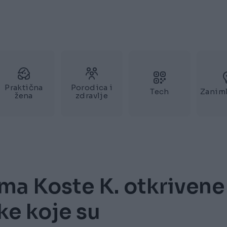
Praktična
Porodica i
Tech
Zaniml
žena
zdravlje
ima Koste K. otkrivene
ke koje su