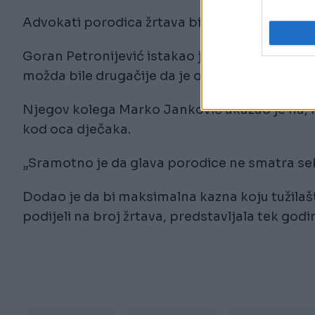
Advokati porodica žrtava bili su vrlo oštri u 
Goran Petronijević istakao je da se nijedno di
možda bile drugačije da je otac sina vodio na
Njegov kolega Marko Janković ukazao je na,
kod oca dječaka.
„Sramotno je da glava porodice ne smatra se
Dodao je da bi maksimalna kazna koju tužilaš
podijeli na broj žrtava, predstavljala tek godi