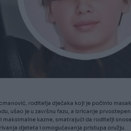
cmanović, roditelja dječaka koji je počinio masak
du, ušao je u završnu fazu, a izricanje prvostepe
aži maksimalne kazne, smatrajući da roditelji snos
ivanja djeteta i omogućavanja pristupa oružju.