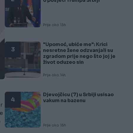
o posjeti Trumpa Srbiji
Prije oko 13h
"Upomoć, ubiće me": Krici
3
nesretne žene odzvanjali su
zgradom prije nego što joj je
život oduzeo sin
Prije oko 14h
Djevojčicu (7) u Srbiji usisao
4
vakum na bazenu
r
ne
e
Prije oko 15h