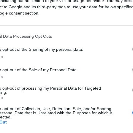
including but not limited to your visit or usage behaviour. You may click 
 su pokazivali dovoljno interesa za nadzor nad
 to Google and its third-party tags to use your data for below specifi
ogle consent section.
l Data Processing Opt Outs
đu najemotivnijim trenucima suđenja.
o opt-out of the Sharing of my personal data.
In
jetila se posljednjeg susreta s kćerkom u
o opt-out of the Sale of my Personal Data.
In
na, od kojih je jedna pogodila srce. Nije imala
to opt-out of processing my Personal Data for Targeted
ing.
In
a su na sahrani trakom za kosu prikrili ranu na
o opt-out of Collection, Use, Retention, Sale, and/or Sharing
ersonal Data that Is Unrelated with the Purposes for which it
lected.
Out
 već pokušaj da se zaštiti budućnost“, poručila je