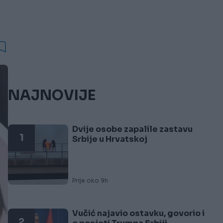
NAJNOVIJE
Dvije osobe zapalile zastavu
1
Srbije u Hrvatskoj
Prije oko 9h
Vučić najavio ostavku, govorio i
2