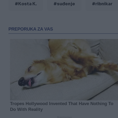
#Kosta K.
#suđenje
#ribnikar