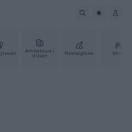
Arhitektura i
jivosti
Nostalgicno
Show
dizajn