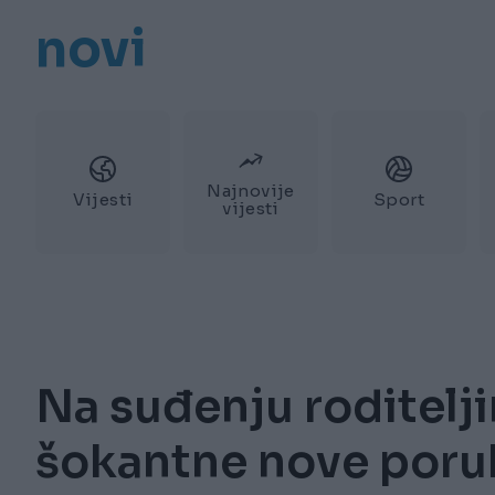
novi
Najnovije
Vijesti
Sport
vijesti
Na suđenju roditelj
šokantne nove poru