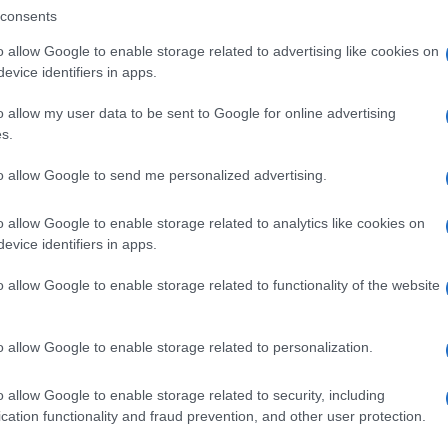
consents
o je pismo starije sestre ubijene Katarine upuće
o allow Google to enable storage related to advertising like cookies on
evice identifiers in apps.
 sestru. Nemojte se zavaravati, krivi ste.“
o allow my user data to be sent to Google for online advertising
s.
 izjavila je da roditelji dječaka ne razlikuju odg
to allow Google to send me personalized advertising.
ecmanović tokom suđenja dobacila: „Sram te bilo.“
o allow Google to enable storage related to analytics like cookies on
rekla je da smatra kako njenu kćerku nije ubio
evice identifiers in apps.
li Vladimir i Miljana Kecmanović.
o allow Google to enable storage related to functionality of the website
titara Dragana Vlahovića, prisjetila se brata kao
snagu daju majke stradalih koje se, uprkos
o allow Google to enable storage related to personalization.
o allow Google to enable storage related to security, including
cation functionality and fraud prevention, and other user protection.
a