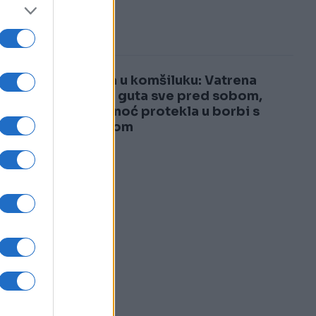
3
šoku!
no
4
Drama u komšiluku: Vatrena
stihija guta sve pred sobom,
cijela noć protekla u borbi s
oj
požarom