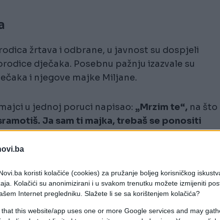
a
rodica žrtava i odbrane, u javnost su dospjeli
rodice dječaka. Posebnu pažnju izazvale su
čaka i njegove majke Miljane.
 majci u jednoj poruci napisao:
„Mrzim te“,
na što
ramotiš. Ja sam ti majka, trebaš se ponositi
e poruku:
„Je*i se, sine.“
novi.ba
e i poruka u kojoj ga pita: „Šta to radite? Zašto
i?“
ovi.ba koristi kolačiće (cookies) za pružanje boljeg korisničkog iskustv
aja. Kolačići su anonimizirani i u svakom trenutku možete izmijeniti po
ašem Internet pregledniku. Slažete li se sa korištenjem kolačića?
ak noć prije masakra, dok je u istoj sobi bila
 that this website/app uses one or more Google services and may gath
licitne sadržaje. Istaknuto je da roditelji nisu