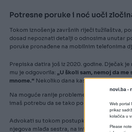
Potresne poruke i noć uoči zločin
Tokom iznošenja završnih riječi tužilaštva, po
dosad nepoznati detalji o odnosima unutar po
poruke pronađene na mobilnim telefonima dje
Prepiska datira još iz 2020. godine. Dječak je
mu je odgovorila:
„U školi sam, nemoj da me s
mnome.“
Nekoliko dana kasnije poslala mu j
novi.ba -
Na moguće ranije probleme u ponašanju ukazuj
imaš potrebu da se tako ponašaš prema sestr
Web portal N
prikaz sadrž
kolačića u v
Advokati su tokom postupka naveli i da je dječ
Please note
njegova mlađa sestra, na internetu gledao eksp