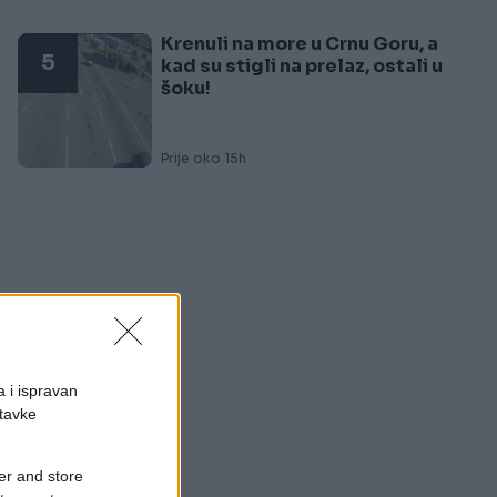
Krenuli na more u Crnu Goru, a
5
kad su stigli na prelaz, ostali u
šoku!
Prije oko 15h
a i ispravan
stavke
er and store