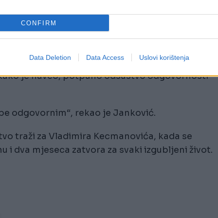
svojim završnim obraćanjima.
CONFIRM
jete ne rađa kao zločinac, te da bi mnoge stvari
 vjerske obrede umjesto u streljanu.
Data Deletion
Data Access
Uslovi korištenja
 kako je naveo, potpuno odsustvo odgovornosti
be odgovornim“, rekao je Janković.
tvo traži za Vladimira Kecmanovića, kada se
nu i dva mjeseca zatvora za svaki izgubljeni život.