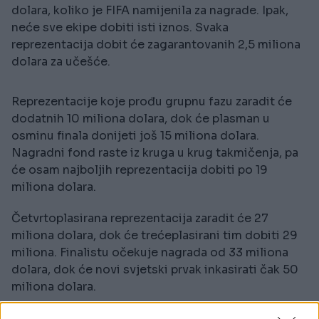
dolara, koliko je FIFA namijenila za nagrade. Ipak,
neće sve ekipe dobiti isti iznos. Svaka
reprezentacija dobit će zagarantovanih 2,5 miliona
dolara za učešće.
Reprezentacije koje prođu grupnu fazu zaradit će
dodatnih 10 miliona dolara, dok će plasman u
osminu finala donijeti još 15 miliona dolara.
Nagradni fond raste iz kruga u krug takmičenja, pa
će osam najboljih reprezentacija dobiti po 19
miliona dolara.
Četvrtoplasirana reprezentacija zaradit će 27
miliona dolara, dok će trećeplasirani tim dobiti 29
miliona. Finalistu očekuje nagrada od 33 miliona
dolara, dok će novi svjetski prvak inkasirati čak 50
miliona dolara.