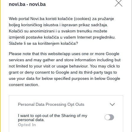
Ogroman novac je u igri, a borba za njega počinje 11.
novi.ba -
novi.ba
juna, kada će prvenstvo otvoriti domaćin Meksiko
utakmicom protiv Južne Afrike.
Web portal Novi.ba koristi kolačiće (cookies) za pružanje
boljeg korisničkog iskustva i ispravan prikaz sadržaja.
Svjetsko prvenstvo u nogometu 2026. godine
Kolačići su anonimizirani i u svakom trenutku možete
održava se od 11. juna do 19. jula. Tokom turnira bit
izmijeniti postavke kolačića u vašem Internet pregledniku.
Slažete li se sa korištenjem kolačića?
će odigrane ukupno 104 utakmice u tri zemlje
domaćina – Meksiku, Kanadi i Sjedinjenim
Please note that this website/app uses one or more Google
Američkim Državama.
services and may gather and store information including but
not limited to your visit or usage behaviour. You may click to
grant or deny consent to Google and its third-party tags to
use your data for below specified purposes in below Google
consent section.
#Svjetsko prvenstvo
Personal Data Processing Opt Outs
I want to opt-out of the Sharing of my
personal data.
Opted In